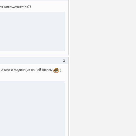
 не равнодушен(на)?
2
 к Азизе и Мадине(из нашей Школы
)