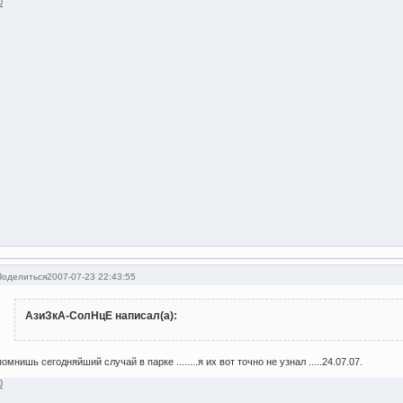
0
Поделиться
2007-07-23 22:43:55
АзиЗкА-СолНцЕ написал(а):
помнишь сегодняйший случай в парке ........я их вот точно не узнал .....24.07.07.
0