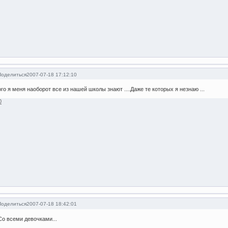
Поделиться
2007-07-18 17:12:10
ого я меня наоборот все из нашей школы знают ....Даже те которых я незнаю ...
0
Поделиться
2007-07-18 18:42:01
Со всеми девочками...