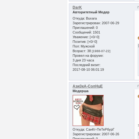
DarK
Авторитетный Модер
Откуда:
Buxara
Зарегистрирован
: 2007-06-29
Приглашений:
0
Сообщений:
1501
Уважение:
[+0/-0]
Позитив:
[+0/-0]
Пол:
Мужской
Возраст:
38
[1988-07-22]
Провел на форуме:
3 дня 23 часа
Последний визит:
2017-08-10 06:01:19
АзиЗкА-СолНцЕ
Модерша
Откуда:
СанКт-ПеТеРбурГ
Зарегистрирован
: 2007-06-26
Приглашений:
0