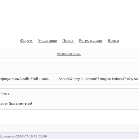
Форум
Участники
Поиск
Регистрация
Войти
Активные темы
фициальный сайт 37ой школы......... School37.moy.su School37.moy.su School37.moy.su
уйтесь
.
ное Знакомство!
Поделиться
2007-07-10 18:52:09