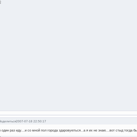
0
Поделиться
2007-07-18 22:50:17
я один раз иду....и со мной пол города здаровуються...а я их не знаю....вот стыд тогда был