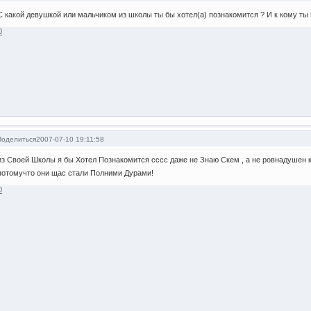
С какой девушкой или мальчиком из школы ты бы хотел(а) познакомится ? И к кому ты
0
Поделиться
2007-07-10 19:11:58
из Своей Школы я бы Хотел Познакомится сссс даже не Знаю Скем , а не ровнадушен
потомучто они щас стали Полними Дурами!
0