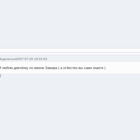
Поделиться
2007-07-26 18:02:03
Я люблю девчёнку по имени Замира ( а от4ество вы сами знаете )
0