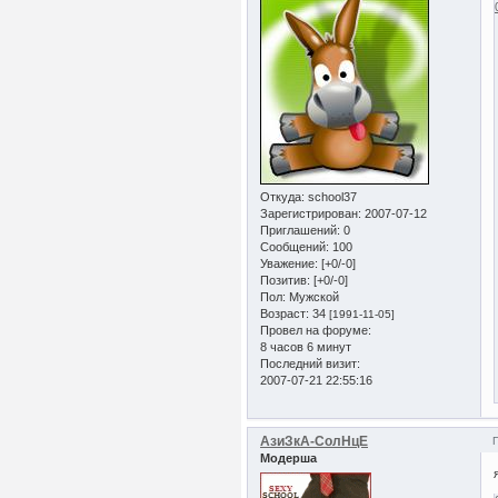
Откуда:
school37
Зарегистрирован
: 2007-07-12
Приглашений:
0
Сообщений:
100
Уважение:
[+0/-0]
Позитив:
[+0/-0]
Пол:
Мужской
Возраст:
34
[1991-11-05]
Провел на форуме:
8 часов 6 минут
Последний визит:
2007-07-21 22:55:16
АзиЗкА-СолНцЕ
Модерша