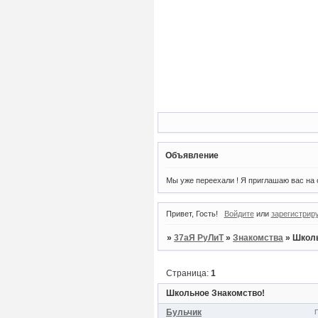
Объявление
Мы уже переехали ! Я приглашаю вас на о
Привет, Гость!
Войдите
или
зарегистрир
»
37аЯ РуЛиТ
»
Знакомства
»
Школь
Страница:
1
Школьное Знакомство!
Бульчик