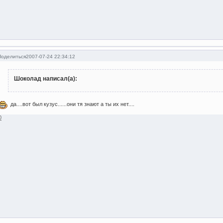
Поделиться
2007-07-24 22:34:12
Шоколад написал(а):
да....вот был кузус......они тя знают а ты их нет....
0