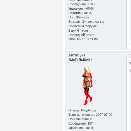
Сообщений:
2106
Уважение:
[+0/-0]
Позитив:
[+0/-0]
Пол:
Женский
Возраст:
34
[1992-03-19]
Провел на форуме:
2 дня 6 часов
Последний визит:
2007-10-17 07:11:09
АнтиСука
†МоГиЛьЩиК†
Откуда:
КладбиЩе
Зарегистрирован
: 2007-07-09
Приглашений:
0
Сообщений:
107
Уважение:
[+0/-0]