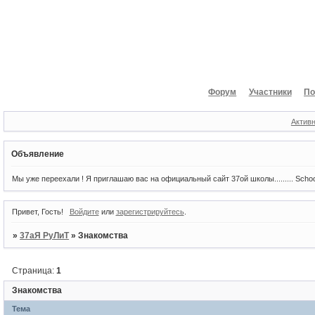
Форум
Участники
По
Актив
Объявление
Мы уже переехали ! Я приглашаю вас на официальный сайт 37ой школы......... Scho
Привет, Гость!
Войдите
или
зарегистрируйтесь
.
»
37аЯ РуЛиТ
»
Знакомства
Страница:
1
Знакомства
Тема