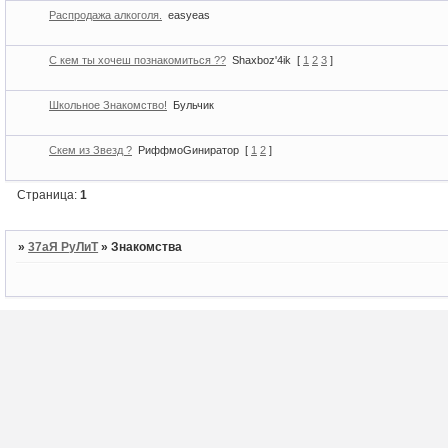
Распродажа алкоголя.
easyeas
С кем ты хочеш познакомиться ??
Shaxboz'4ik
[
1
2
3
]
Школьное Знакомство!
Бульчик
Скем из Звезд ?
РиффмоGиниратор
[
1
2
]
Страница:
1
»
37аЯ РуЛиТ
»
Знакомства