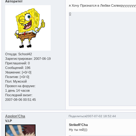
Авторитет
я Хочу Признатся в Любви Силверуууу
0
Откуда:
School42
Зарегистрирован
: 2007-06-19
Приглашений:
0
Сообщений:
196
Уважение:
[+0/-0]
Позитив:
[+0/-0]
Пол:
Мужской
Провел на форуме:
1 день 14 часов
Последний визит:
2007-08-06 00:51:45
Apolon'Cha
Поделиться
2007-07-02 18:52:44
V.I.P
StrikeR'Cha
Ну ты гей)))