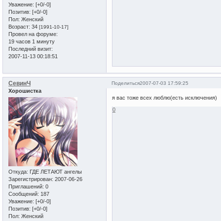
Уважение:
[+0/-0]
Позитив:
[+0/-0]
Пол:
Женский
Возраст:
34
[1991-10-17]
Провел на форуме:
19 часов 1 минуту
Последний визит:
2007-11-13 00:18:51
СевинЧ
Поделиться
2007-07-03 17:59:25
Хорошистка
я вас тоже всех люблю(есть исключения)
0
Откуда:
ГДЕ ЛЕТАЮТ ангелы
Зарегистрирован
: 2007-06-26
Приглашений:
0
Сообщений:
187
Уважение:
[+0/-0]
Позитив:
[+0/-0]
Пол:
Женский