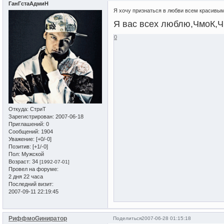
ГанГстаАдмиН
Я хочу признаться в любви всем красивы
Я вас всех люблю,ЧмоК,
0
Откуда:
СтриТ
Зарегистрирован
: 2007-06-18
Приглашений:
0
Сообщений:
1904
Уважение:
[+0/-0]
Позитив:
[+1/-0]
Пол:
Мужской
Возраст:
34
[1992-07-01]
Провел на форуме:
2 дня 22 часа
Последний визит:
2007-09-11 22:19:45
РиффмоGиниратор
Поделиться
2007-06-28 01:15:18