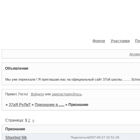
Форум
Участники
По
Актив
Объявление
Мы уже переехали ! Я приглашаю вас на официальный сайт 37ой школы......... Scho
Привет, Гость!
Войдите
или
зарегистрируйтесь
.
»
37аЯ РуЛиТ
»
Признание в ......
»
Признание
Страница:
1
2
»
Признание
Shaxboz'4ik
Поделиться
2007-06-27 22:51:26