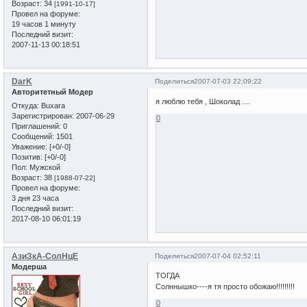
Возраст:
34
[1991-10-17]
Провел на форуме:
19 часов 1 минуту
Последний визит:
2007-11-13 00:18:51
DarK
Поделиться
2007-07-03 22:09:22
Авторитетный Модер
я люблю тебя , Шоколад ....
Откуда:
Buxara
Зарегистрирован
: 2007-06-29
0
Приглашений:
0
Сообщений:
1501
Уважение:
[+0/-0]
Позитив:
[+0/-0]
Пол:
Мужской
Возраст:
38
[1988-07-22]
Провел на форуме:
3 дня 23 часа
Последний визит:
2017-08-10 06:01:19
АзиЗкА-СолНцЕ
Поделиться
2007-07-04 02:52:11
Модерша
ТОГДА
Солннышко----я тя просто обожаю!!!!!!!!!
0