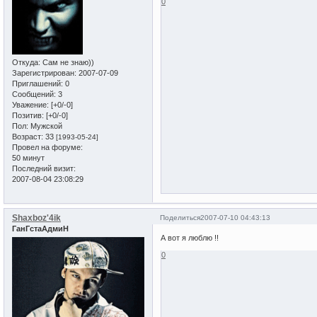
0
Откуда:
Сам не знаю))
Зарегистрирован
: 2007-07-09
Приглашений:
0
Сообщений:
3
Уважение:
[+0/-0]
Позитив:
[+0/-0]
Пол:
Мужской
Возраст:
33
[1993-05-24]
Провел на форуме:
50 минут
Последний визит:
2007-08-04 23:08:29
Shaxboz'4ik
Поделиться
2007-07-10 04:43:13
ГанГстаАдмиН
А вот я люблю !!
0