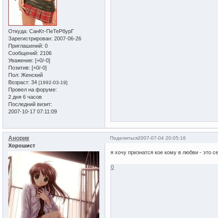
Откуда:
СанКт-ПеТеРбурГ
Зарегистрирован
: 2007-06-26
Приглашений:
0
Сообщений:
2106
Уважение:
[+0/-0]
Позитив:
[+0/-0]
Пол:
Женский
Возраст:
34
[1992-03-19]
Провел на форуме:
2 дня 6 часов
Последний визит:
2007-10-17 07:11:09
Анорик
Поделиться
2007-07-04 20:05:16
Хорошист
я хочу признатся кое кому в любви - это с
0