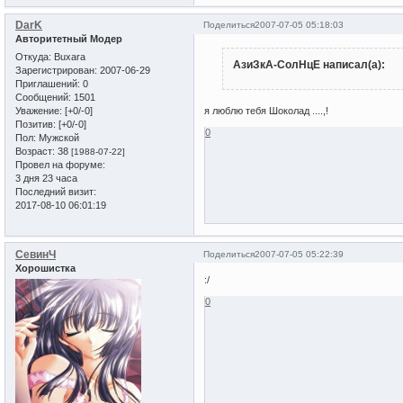
DarK
Поделиться
2007-07-05 05:18:03
Авторитетный Модер
Откуда:
Buxara
АзиЗкА-СолНцЕ написал(а):
Зарегистрирован
: 2007-06-29
Приглашений:
0
Сообщений:
1501
Уважение:
[+0/-0]
я люблю тебя Шоколад ....,!
Позитив:
[+0/-0]
0
Пол:
Мужской
Возраст:
38
[1988-07-22]
Провел на форуме:
3 дня 23 часа
Последний визит:
2017-08-10 06:01:19
СевинЧ
Поделиться
2007-07-05 05:22:39
Хорошистка
:/
0