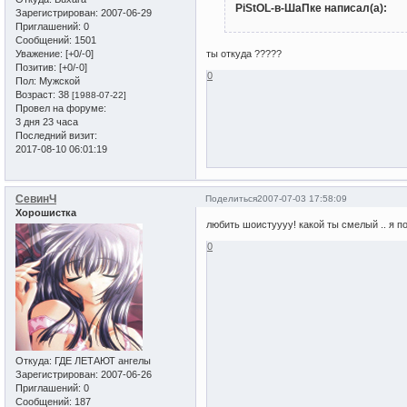
PiStOL-в-ШаПке написал(а):
Зарегистрирован
: 2007-06-29
Приглашений:
0
Сообщений:
1501
Уважение:
[+0/-0]
ты откуда ?????
Позитив:
[+0/-0]
0
Пол:
Мужской
Возраст:
38
[1988-07-22]
Провел на форуме:
3 дня 23 часа
Последний визит:
2017-08-10 06:01:19
СевинЧ
Поделиться
2007-07-03 17:58:09
Хорошистка
любить шоистуууу! какой ты смелый .. я 
0
Откуда:
ГДЕ ЛЕТАЮТ ангелы
Зарегистрирован
: 2007-06-26
Приглашений:
0
Сообщений:
187