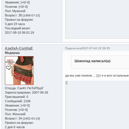
Уважение:
[+0/-0]
Позитив:
[+0/-0]
Пол:
Мужской
Возраст:
38
[1988-07-22]
Провел на форуме:
3 дня 23 часа
Последний визит:
2017-08-10 06:01:19
АзиЗкА-СолНцЕ
Поделиться
2007-07-04 22:39:35
Модерша
Шоколад написал(а):
да мы уже поняли.....)))) я и все остальные
0
Откуда:
СанКт-ПеТеРбурГ
Зарегистрирован
: 2007-06-26
Приглашений:
0
Сообщений:
2106
Уважение:
[+0/-0]
Позитив:
[+0/-0]
Пол:
Женский
Возраст:
34
[1992-03-19]
Провел на форуме:
2 дня 6 часов