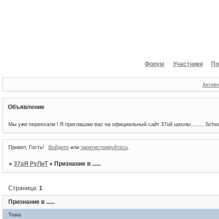
Форум
Участники
По
Актив
Объявление
Мы уже переехали ! Я приглашаю вас на официальный сайт 37ой школы......... Scho
Привет, Гость!
Войдите
или
зарегистрируйтесь
.
»
37аЯ РуЛиТ
»
Признание в ......
Страница:
1
Признание в ......
Тема