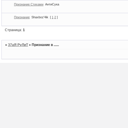
Признание Стихами
АнтиСука
Признание
Shaxboz'4ik
[
1
2
]
Страница:
1
»
37аЯ РуЛиТ
»
Признание в ......