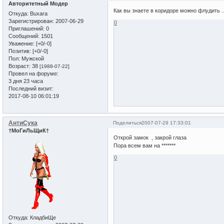
Авторитетный Модер
Как вы знаете в коридоре можно флудить ...
Откуда:
Buxara
Зарегистрирован
: 2007-06-29
0
Приглашений:
0
Сообщений:
1501
Уважение:
[+0/-0]
Позитив:
[+0/-0]
Пол:
Мужской
Возраст:
38
[1988-07-22]
Провел на форуме:
3 дня 23 часа
Последний визит:
2017-08-10 06:01:19
АнтиСука
Поделиться
2007-07-29 17:33:01
†МоГиЛьЩиК†
Открой замок , закрой глаза
Пора всем вам на *******
0
Откуда:
КладбиЩе