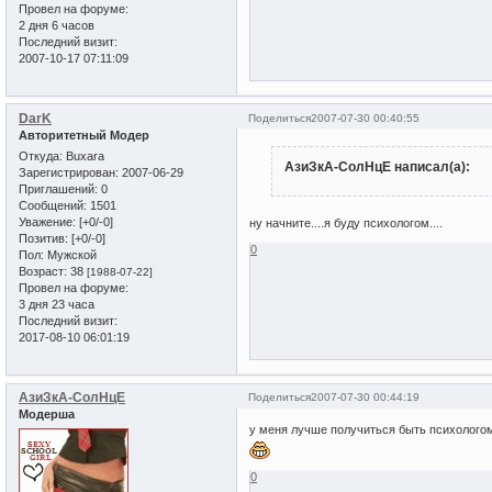
Провел на форуме:
2 дня 6 часов
Последний визит:
2007-10-17 07:11:09
DarK
Поделиться
2007-07-30 00:40:55
Авторитетный Модер
Откуда:
Buxara
АзиЗкА-СолНцЕ написал(а):
Зарегистрирован
: 2007-06-29
Приглашений:
0
Сообщений:
1501
Уважение:
[+0/-0]
ну начните....я буду психологом....
Позитив:
[+0/-0]
0
Пол:
Мужской
Возраст:
38
[1988-07-22]
Провел на форуме:
3 дня 23 часа
Последний визит:
2017-08-10 06:01:19
АзиЗкА-СолНцЕ
Поделиться
2007-07-30 00:44:19
Модерша
у меня лучше получиться быть психологом..
0