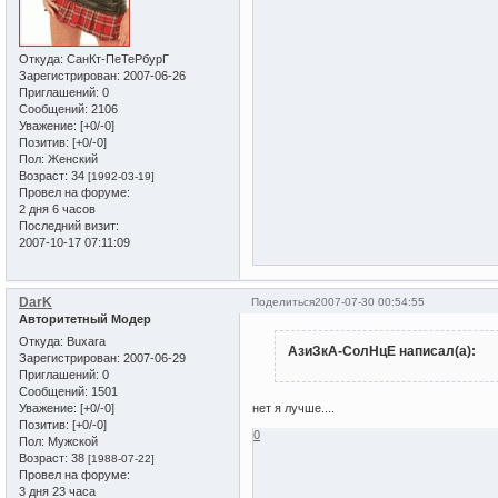
Откуда:
СанКт-ПеТеРбурГ
Зарегистрирован
: 2007-06-26
Приглашений:
0
Сообщений:
2106
Уважение:
[+0/-0]
Позитив:
[+0/-0]
Пол:
Женский
Возраст:
34
[1992-03-19]
Провел на форуме:
2 дня 6 часов
Последний визит:
2007-10-17 07:11:09
DarK
Поделиться
2007-07-30 00:54:55
Авторитетный Модер
Откуда:
Buxara
АзиЗкА-СолНцЕ написал(а):
Зарегистрирован
: 2007-06-29
Приглашений:
0
Сообщений:
1501
Уважение:
[+0/-0]
нет я лучше....
Позитив:
[+0/-0]
0
Пол:
Мужской
Возраст:
38
[1988-07-22]
Провел на форуме:
3 дня 23 часа