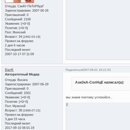
Откуда:
СанКт-ПеТеРбурГ
Зарегистрирован
: 2007-06-26
Приглашений:
0
Сообщений:
2106
Уважение:
[+0/-0]
Позитив:
[+0/-0]
Пол:
Женский
Возраст:
34
[1992-03-19]
Провел на форуме:
2 дня 6 часов
Последний визит:
2007-10-17 07:11:09
DarK
Поделиться
2007-08-01 19:21:52
Авторитетный Модер
Откуда:
Buxara
АзиЗкА-СолНцЕ написал(а):
Зарегистрирован
: 2007-06-29
Приглашений:
0
Сообщений:
1501
Уважение:
[+0/-0]
мы знаем поетому успокойся...
Позитив:
[+0/-0]
0
Пол:
Мужской
Возраст:
38
[1988-07-22]
Провел на форуме:
3 дня 23 часа
Последний визит:
2017-08-10 06:01:19