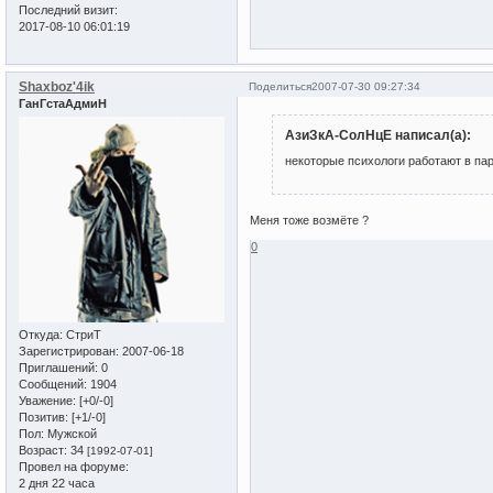
Последний визит:
2017-08-10 06:01:19
Shaxboz'4ik
Поделиться
2007-07-30 09:27:34
ГанГстаАдмиН
АзиЗкА-СолНцЕ написал(а):
некоторые психологи работают в паре
Меня тоже возмёте ?
0
Откуда:
СтриТ
Зарегистрирован
: 2007-06-18
Приглашений:
0
Сообщений:
1904
Уважение:
[+0/-0]
Позитив:
[+1/-0]
Пол:
Мужской
Возраст:
34
[1992-07-01]
Провел на форуме:
2 дня 22 часа