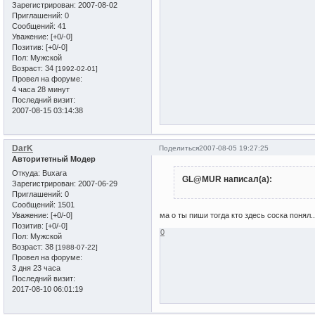
Зарегистрирован
: 2007-08-02
Приглашений:
0
Сообщений:
41
Уважение:
[+0/-0]
Позитив:
[+0/-0]
Пол:
Мужской
Возраст:
34
[1992-02-01]
Провел на форуме:
4 часа 28 минут
Последний визит:
2007-08-15 03:14:38
DarK
Поделиться
2007-08-05 19:27:25
Авторитетный Модер
Откуда:
Buxara
GL@MUR написал(а):
Зарегистрирован
: 2007-06-29
Приглашений:
0
Сообщений:
1501
Уважение:
[+0/-0]
ма о ты пиши тогда кто здесь соска понял...
Позитив:
[+0/-0]
0
Пол:
Мужской
Возраст:
38
[1988-07-22]
Провел на форуме:
3 дня 23 часа
Последний визит:
2017-08-10 06:01:19