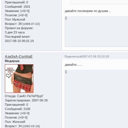
Приглашений:
0
Сообщений:
1501
Уважение:
[+0/-0]
давайте поговорим по душам...
Позитив:
[+0/-0]
0
Пол:
Мужской
Возраст:
38
[1988-07-22]
Провел на форуме:
3 дня 23 часа
Последний визит:
2017-08-10 06:01:19
АзиЗкА-СолНцЕ
Поделиться
2007-07-29 23:22:20
Модерша
давайте.......
0
Откуда:
СанКт-ПеТеРбурГ
Зарегистрирован
: 2007-06-26
Приглашений:
0
Сообщений:
2106
Уважение:
[+0/-0]
Позитив:
[+0/-0]
Пол:
Женский
Возраст:
34
[1992-03-19]