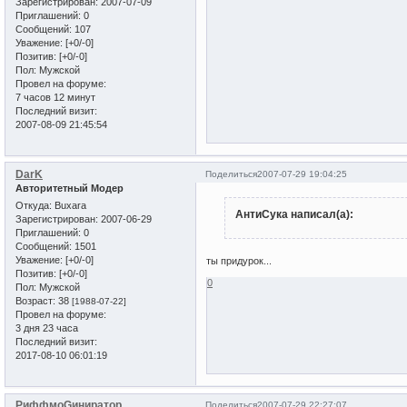
Зарегистрирован
: 2007-07-09
Приглашений:
0
Сообщений:
107
Уважение:
[+0/-0]
Позитив:
[+0/-0]
Пол:
Мужской
Провел на форуме:
7 часов 12 минут
Последний визит:
2007-08-09 21:45:54
DarK
Поделиться
2007-07-29 19:04:25
Авторитетный Модер
Откуда:
Buxara
АнтиСука написал(а):
Зарегистрирован
: 2007-06-29
Приглашений:
0
Сообщений:
1501
Уважение:
[+0/-0]
ты придурок...
Позитив:
[+0/-0]
0
Пол:
Мужской
Возраст:
38
[1988-07-22]
Провел на форуме:
3 дня 23 часа
Последний визит:
2017-08-10 06:01:19
РиффмоGиниратор
Поделиться
2007-07-29 22:27:07