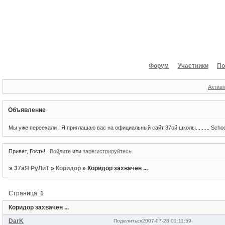
Форум
Участники
По
Актив
Объявление
Мы уже переехали ! Я приглашаю вас на официальный сайт 37ой школы......... Scho
Привет, Гость!
Войдите
или
зарегистрируйтесь
.
»
37аЯ РуЛиТ
»
Коридор
»
Коридор захвачен ...
Страница:
1
Коридор захвачен ...
DarK
Поделиться
2007-07-28 01:11:59