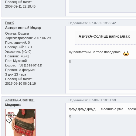
Последний визит:
2007-09-11 22:19:45
DarK
Поделиться
2007-07-30 19:29:42
Авторитетный Модер
Откуда:
Buxara
АзиЗкА-СолНцЕ написал(а):
Зарегистрирован
: 2007-06-29
Приглашений:
0
Сообщений:
1501
Уважение:
[+0/-0]
ну посмотрим на твое поведение..
Позитив:
[+0/-0]
Пол:
Мужской
0
Возраст:
38
[1988-07-22]
Провел на форуме:
3 дня 23 часа
Последний визит:
2017-08-10 06:01:19
АзиЗкА-СолНцЕ
Поделиться
2007-08-01 18:31:59
Модерша
флуд флуд флуд......я сошла с ума.....врача
0