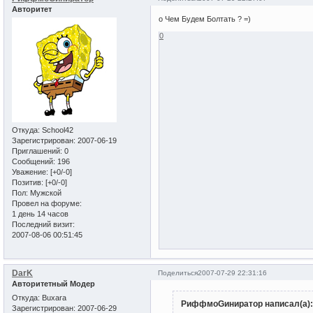
Авторитет
о Чем Будем Болтать ? =)
0
Откуда:
School42
Зарегистрирован
: 2007-06-19
Приглашений:
0
Сообщений:
196
Уважение:
[+0/-0]
Позитив:
[+0/-0]
Пол:
Мужской
Провел на форуме:
1 день 14 часов
Последний визит:
2007-08-06 00:51:45
DarK
Поделиться
2007-07-29 22:31:16
Авторитетный Модер
Откуда:
Buxara
РиффмоGиниратор написал(а):
Зарегистрирован
: 2007-06-29