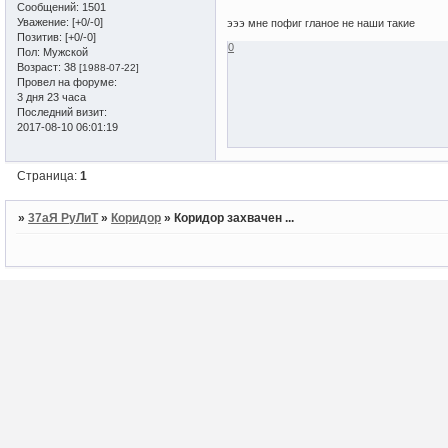
Сообщений:
1501
Уважение:
[+0/-0]
эээ мне пофиг гланое не наши такие
Позитив:
[+0/-0]
0
Пол:
Мужской
Возраст:
38
[1988-07-22]
Провел на форуме:
3 дня 23 часа
Последний визит:
2017-08-10 06:01:19
Страница:
1
»
37аЯ РуЛиТ
»
Коридор
»
Коридор захвачен ...