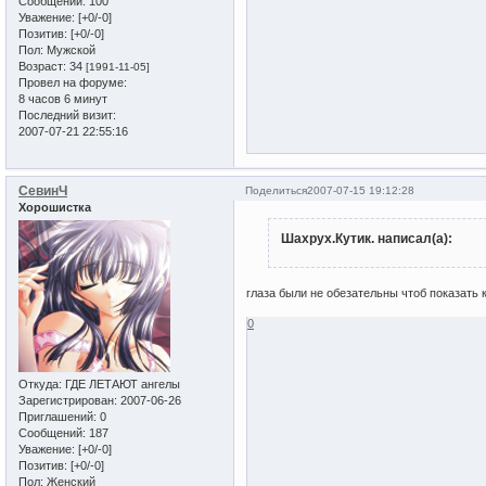
Сообщений:
100
Уважение:
[+0/-0]
Позитив:
[+0/-0]
Пол:
Мужской
Возраст:
34
[1991-11-05]
Провел на форуме:
8 часов 6 минут
Последний визит:
2007-07-21 22:55:16
СевинЧ
Поделиться
2007-07-15 19:12:28
Хорошистка
Шахрух.Кутик. написал(а):
глаза были не обезательны чтоб показать 
0
Откуда:
ГДЕ ЛЕТАЮТ ангелы
Зарегистрирован
: 2007-06-26
Приглашений:
0
Сообщений:
187
Уважение:
[+0/-0]
Позитив:
[+0/-0]
Пол:
Женский