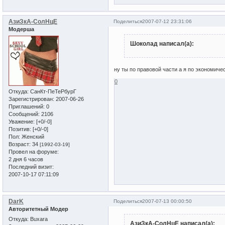
АзиЗкА-СолНцЕ
Поделиться
2007-07-12 23:31:06
Модерша
Шоколад написал(а):
ну ты по правовой части а я по экономической
0
Откуда:
СанКт-ПеТеРбурГ
Зарегистрирован
: 2007-06-26
Приглашений:
0
Сообщений:
2106
Уважение:
[+0/-0]
Позитив:
[+0/-0]
Пол:
Женский
Возраст:
34
[1992-03-19]
Провел на форуме:
2 дня 6 часов
Последний визит:
2007-10-17 07:11:09
DarK
Поделиться
2007-07-13 00:00:50
Авторитетный Модер
Откуда:
Buxara
АзиЗкА-СолНцЕ написал(а):