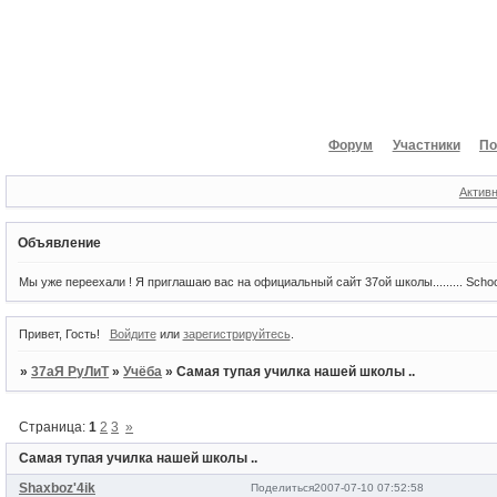
Форум
Участники
По
Актив
Объявление
Мы уже переехали ! Я приглашаю вас на официальный сайт 37ой школы......... Scho
Привет, Гость!
Войдите
или
зарегистрируйтесь
.
»
37аЯ РуЛиТ
»
Учёба
»
Самая тупая училка нашей школы ..
Страница:
1
2
3
»
Самая тупая училка нашей школы ..
Shaxboz'4ik
Поделиться
2007-07-10 07:52:58