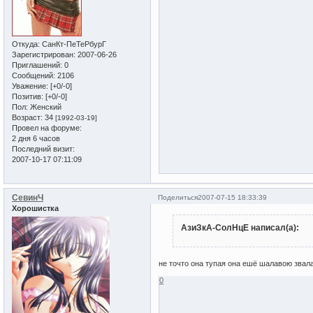
Откуда:
СанКт-ПеТеРбурГ
Зарегистрирован
: 2007-06-26
Приглашений:
0
Сообщений:
2106
Уважение:
[+0/-0]
Позитив:
[+0/-0]
Пол:
Женский
Возраст:
34
[1992-03-19]
Провел на форуме:
2 дня 6 часов
Последний визит:
2007-10-17 07:11:09
СевинЧ
Поделиться
2007-07-15 18:33:39
Хорошистка
АзиЗкА-СолНцЕ написал(а):
не точто она тупая она ешё шалавою звал
0