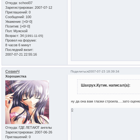
Откуда:
school37
Зарегистрирован
: 2007-07-12
Приглашений:
0
Сообщений:
100
Уважение:
[+0/-0]
Позитив:
[+0/-0]
Пол:
Мужской
Возраст:
34
[1991-11-05]
Провел на форуме:
8 часов 6 минут
Последний визит:
2007-07-21 22:55:16
СевинЧ
Поделиться
2007-07-15 18:39:34
Хорошистка
Шахрух.Кутик. написал(а):
ну да она вам глазки строила.....зато оце
0
Откуда:
ГДЕ ЛЕТАЮТ ангелы
Зарегистрирован
: 2007-06-26
Приглашений:
0