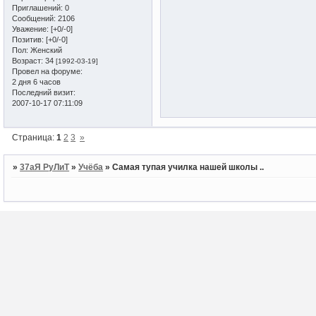
Приглашений:
0
Сообщений:
2106
Уважение:
[+0/-0]
Позитив:
[+0/-0]
Пол:
Женский
Возраст:
34
[1992-03-19]
Провел на форуме:
2 дня 6 часов
Последний визит:
2007-10-17 07:11:09
Страница:
1
2
3
»
»
37аЯ РуЛиТ
»
Учёба
»
Самая тупая училка нашей школы ..