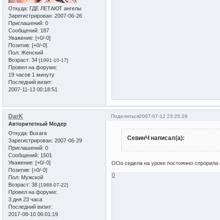
Откуда:
ГДЕ ЛЕТАЮТ ангелы
Зарегистрирован
: 2007-06-26
Приглашений:
0
Сообщений:
187
Уважение:
[+0/-0]
Позитив:
[+0/-0]
Пол:
Женский
Возраст:
34
[1991-10-17]
Провел на форуме:
19 часов 1 минуту
Последний визит:
2007-11-13 00:18:51
DarK
Поделиться
2007-07-12 23:25:29
Авторитетный Модер
Откуда:
Buxara
СевинЧ написал(а):
Зарегистрирован
: 2007-06-29
Приглашений:
0
Сообщений:
1501
Уважение:
[+0/-0]
ООо сидела на уроке постоянно спрорила со 
Позитив:
[+0/-0]
0
Пол:
Мужской
Возраст:
38
[1988-07-22]
Провел на форуме:
3 дня 23 часа
Последний визит:
2017-08-10 06:01:19