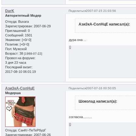
DarK
Поделиться
2007-07-15 21:03:56
Авторитетный Модер
Откуда:
Buxara
АзиЗкА-СолНцЕ написал(а):
Зарегистрирован
: 2007-06-29
Приглашений:
0
Сообщений:
1501
Уважение:
[+0/-0]
дура она ...
Позитив:
[+0/-0]
0
Пол:
Мужской
Возраст:
38
[1988-07-22]
Провел на форуме:
3 дня 23 часа
Последний визит:
2017-08-10 06:01:19
АзиЗкА-СолНцЕ
Поделиться
2007-07-16 00:50:05
Модерша
Шоколад написал(а):
согласна..........
0
Откуда:
СанКт-ПеТеРбурГ
Зарегистрирован
: 2007-06-26