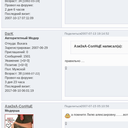
Возраст:
34
[1992-03-19]
Провел на форуме:
2 дня 6 часов
Последний визит:
2007-10-17 07:11:09
DarK
Поделиться
2007-07-13 19:14:52
Авторитетный Модер
Откуда:
Buxara
АзиЗкА-СолНцЕ написал(а):
Зарегистрирован
: 2007-06-29
Приглашений:
0
Сообщений:
1501
Уважение:
[+0/-0]
правильно ....
Позитив:
[+0/-0]
0
Пол:
Мужской
Возраст:
38
[1988-07-22]
Провел на форуме:
3 дня 23 часа
Последний визит:
2017-08-10 06:01:19
АзиЗкА-СолНцЕ
Поделиться
2007-07-15 05:10:56
Модерша
а помните Лилю алексанровну.........вот
0