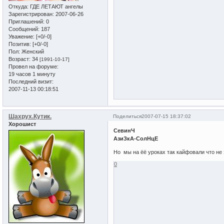
Откуда:
ГДЕ ЛЕТАЮТ ангелы
Зарегистрирован
: 2007-06-26
Приглашений:
0
Сообщений:
187
Уважение:
[+0/-0]
Позитив:
[+0/-0]
Пол:
Женский
Возраст:
34
[1991-10-17]
Провел на форуме:
19 часов 1 минуту
Последний визит:
2007-11-13 00:18:51
Шахрух.Кутик.
Поделиться
2007-07-15 18:37:02
Хорошист
СевинЧ
АзиЗкА-СолНцЕ
Но мы на ёё уроках так кайфовали что не 
0