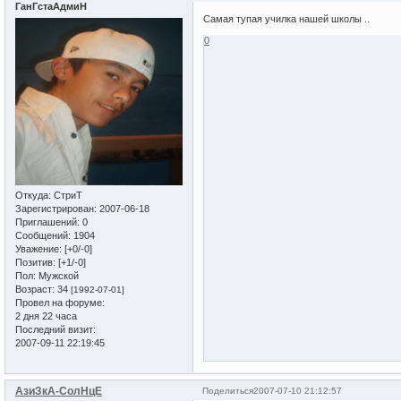
ГанГстаАдмиН
Самая тупая училка нашей школы ..
0
Откуда:
СтриТ
Зарегистрирован
: 2007-06-18
Приглашений:
0
Сообщений:
1904
Уважение:
[+0/-0]
Позитив:
[+1/-0]
Пол:
Мужской
Возраст:
34
[1992-07-01]
Провел на форуме:
2 дня 22 часа
Последний визит:
2007-09-11 22:19:45
АзиЗкА-СолНцЕ
Поделиться
2007-07-10 21:12:57