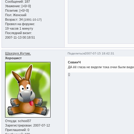
Сообщений:
187
Уважение:
[+0/-0]
Позитив:
[+0/-0]
Пол:
Женский
Возраст:
34
[1991-10-17]
Провел на форуме:
19 часов 1 минуту
Последний визит:
2007-11-13 00:18:51
Шахрух.Кутик.
Поделиться
2007-07-15 18:42:31
Хорошист
СевинЧ
ДА ёё глаза не видели тока очки были вид
0
Откуда:
school37
Зарегистрирован
: 2007-07-12
Приглашений:
0