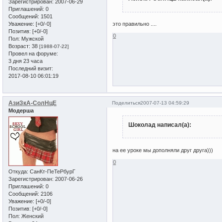
Зарегистрирован
: 2007-06-29
Приглашений:
0
Сообщений:
1501
Уважение:
[+0/-0]
это правильно ....
Позитив:
[+0/-0]
0
Пол:
Мужской
Возраст:
38
[1988-07-22]
Провел на форуме:
3 дня 23 часа
Последний визит:
2017-08-10 06:01:19
АзиЗкА-СолНцЕ
Поделиться
2007-07-13 04:59:29
Модерша
Шоколад написал(а):
на ее уроке мы дополняли друг друга)))
0
Откуда:
СанКт-ПеТеРбурГ
Зарегистрирован
: 2007-06-26
Приглашений:
0
Сообщений:
2106
Уважение:
[+0/-0]
Позитив:
[+0/-0]
Пол:
Женский