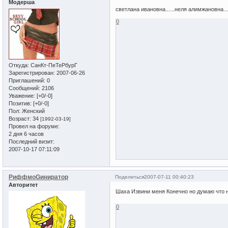
Модерша
светлана ивановна......неля алимжановна...
0
Откуда:
СанКт-ПеТеРбурГ
Зарегистрирован
: 2007-06-26
Приглашений:
0
Сообщений:
2106
Уважение:
[+0/-0]
Позитив:
[+0/-0]
Пол:
Женский
Возраст:
34
[1992-03-19]
Провел на форуме:
2 дня 6 часов
Последний визит:
2007-10-17 07:11:09
РиффмоGиниратор
Поделиться
2007-07-11 00:40:23
Авторитет
Шаха Извини меня Конечно но думаю что 
0