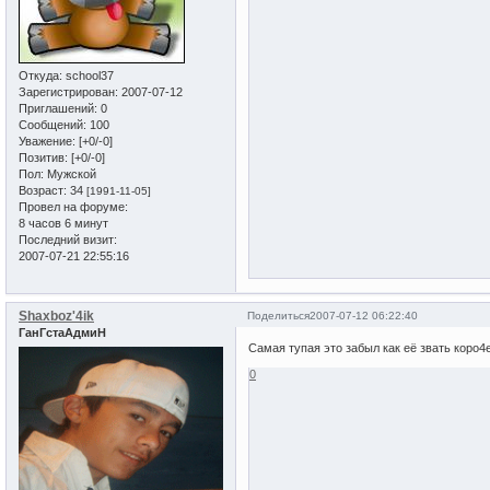
Откуда:
school37
Зарегистрирован
: 2007-07-12
Приглашений:
0
Сообщений:
100
Уважение:
[+0/-0]
Позитив:
[+0/-0]
Пол:
Мужской
Возраст:
34
[1991-11-05]
Провел на форуме:
8 часов 6 минут
Последний визит:
2007-07-21 22:55:16
Shaxboz'4ik
Поделиться
2007-07-12 06:22:40
ГанГстаАдмиН
Самая тупая это забыл как её звать коро
0