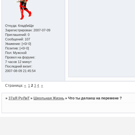
Откуда:
КладбиЩе
Зарегистрирован
: 2007-07-09
Приглашений:
0
Сообщений:
107
Уважение:
[+0/-0]
Позитив:
[+0/-0]
Пол:
Мужской
Провел на форуме:
7 часов 12 минут
Последний визит:
2007-08-09 21:45:54
Страница:
«
1
2
3
4
»
»
37аЯ РуЛиТ
»
Школьная Жизнь
»
Что ты делаеш на перемене ?