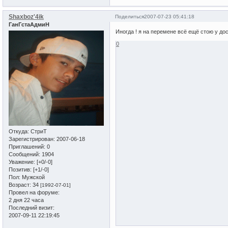
Shaxboz'4ik
Поделиться
2007-07-23 05:41:18
ГанГстаАдмиН
Иногда ! я на перемене всё ещё стою у дос
0
Откуда:
СтриТ
Зарегистрирован
: 2007-06-18
Приглашений:
0
Сообщений:
1904
Уважение:
[+0/-0]
Позитив:
[+1/-0]
Пол:
Мужской
Возраст:
34
[1992-07-01]
Провел на форуме:
2 дня 22 часа
Последний визит:
2007-09-11 22:19:45