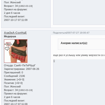
Пол:
Женский
Возраст:
34
[1992-03-19]
Провел на форуме:
2 дня 6 часов
Последний визит:
2007-10-17 07:11:09
АзиЗкА-СолНцЕ
Поделиться
2007-07-27 19:00:47
Модерша
Анорик написал(а):
еще раз я услышу или увижу мерзости со ст
0
Откуда:
СанКт-ПеТеРбурГ
Зарегистрирован
: 2007-06-26
Приглашений:
0
Сообщений:
2106
Уважение:
[+0/-0]
Позитив:
[+0/-0]
Пол:
Женский
Возраст:
34
[1992-03-19]
Провел на форуме:
2 дня 6 часов
Последний визит:
2007-10-17 07:11:09