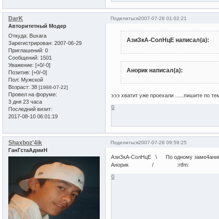
DarK
Поделиться
2007-07-28 01:02:21
Авторитетный Модер
Откуда:
Buxara
АзиЗкА-СолНцЕ написал(а):
Зарегистрирован
: 2007-06-29
Приглашений:
0
Сообщений:
1501
Уважение:
[+0/-0]
Анорик написал(а):
Позитив:
[+0/-0]
Пол:
Мужской
Возраст:
38
[1988-07-22]
Провел на форуме:
эээ хватит уже проехали ......пишите по тем
3 дня 23 часа
0
Последний визит:
2017-08-10 06:01:19
Shaxboz'4ik
Поделиться
2007-07-28 09:59:25
ГанГстаАдмиН
АзиЗкА-СолНцЕ \ По одному заме4ани
Анорик / :rtfm:
0