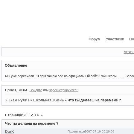
Форум
Участники
По
Актив
Объявление
Мы уже переехали ! Я приглашаю вас на официальный сайт 37ой школы......... Scho
Привет, Гость!
Войдите
или
зарегистрируйтесь
.
»
37аЯ РуЛиТ
»
Школьная Жизнь
»
Что ты делаеш на перемене ?
Страница:
«
1
2
3
4
»
Что ты делаеш на перемене ?
DarK
Поделиться
2007-07-16 05:26:09