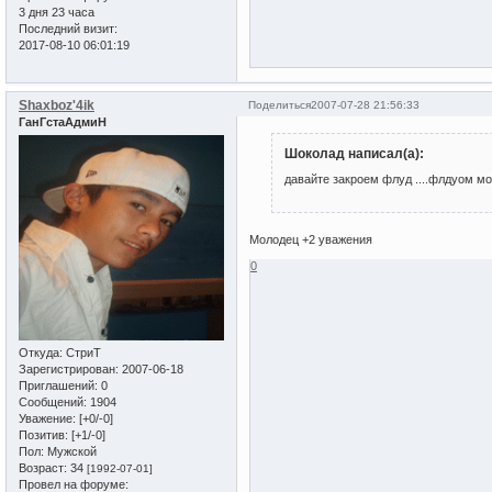
3 дня 23 часа
Последний визит:
2017-08-10 06:01:19
Shaxboz'4ik
Поделиться
2007-07-28 21:56:33
ГанГстаАдмиН
Шоколад написал(а):
давайте закроем флуд ....флдуом можн
Молодец +2 уважения
0
Откуда:
СтриТ
Зарегистрирован
: 2007-06-18
Приглашений:
0
Сообщений:
1904
Уважение:
[+0/-0]
Позитив:
[+1/-0]
Пол:
Мужской
Возраст:
34
[1992-07-01]
Провел на форуме: