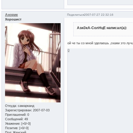
Анорик
Поделиться
2007-07-27 22:32:16
Хорошист
АзиЗкА-СолНцЕ написал(а):
ой че ты со мной зделаешь ,скажи это лучш
0
Откуда:
самарканд
Зарегистрирован
: 2007-07-03
Приглашений:
0
Сообщений:
49
Уважение:
[+0/-0]
Позитив:
[+0/-0]
Пол:
Женский