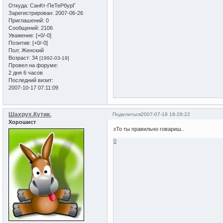
Откуда:
СанКт-ПеТеРбурГ
Зарегистрирован
: 2007-06-26
Приглашений:
0
Сообщений:
2106
Уважение:
[+0/-0]
Позитив:
[+0/-0]
Пол:
Женский
Возраст:
34
[1992-03-19]
Провел на форуме:
2 дня 6 часов
Последний визит:
2007-10-17 07:11:09
Шахрух.Кутик.
Поделиться
2007-07-18 18:29:22
Хорошист
эТо ты правильно говариш..
0