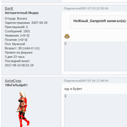
DarK
Поделиться
2007-07-23 22:50:04
Авторитетный Модер
Откуда:
Buxara
НеЖный_GangsteR написал(а):
Зарегистрирован
: 2007-06-29
Приглашений:
0
Сообщений:
1501
Уважение:
[+0/-0]
Позитив:
[+0/-0]
0
Пол:
Мужской
Возраст:
38
[1988-07-22]
Провел на форуме:
3 дня 23 часа
Последний визит:
2017-08-10 06:01:19
АнтиСука
Поделиться
2007-07-26 17:49:04
†МоГиЛьЩиК†
иду в Буфет
0