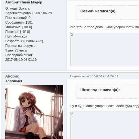
Авторитетный Модер
Откуда:
Buxara
СевинЧ написал(а):
Зарегистрирован
: 2007-06-29
Приглашений:
0
Сообщений:
1501
Уважение:
[+0/-0]
ого это не твое дело ...моя уверенность мн
Позитив:
[+0/-0]
0
Пол:
Мужской
Возраст:
38
[1988-07-22]
Провел на форуме:
3 дня 23 часа
Последний визит:
2017-08-10 06:01:19
Анорик
Поделиться
2007-07-17 04:26:51
Хорошист
Шоколад написал(а):
ну и сунь свою уверенность себе куда пода
0