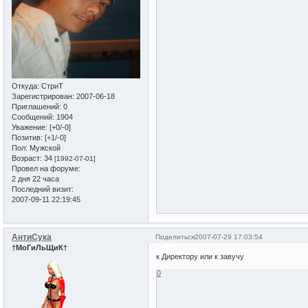
Откуда:
СтриТ
Зарегистрирован
: 2007-06-18
Приглашений:
0
Сообщений:
1904
Уважение:
[+0/-0]
Позитив:
[+1/-0]
Пол:
Мужской
Возраст:
34
[1992-07-01]
Провел на форуме:
2 дня 22 часа
Последний визит:
2007-09-11 22:19:45
АнтиСука
Поделиться
2007-07-29 17:03:54
†МоГиЛьЩиК†
к Директору или к завучу
0