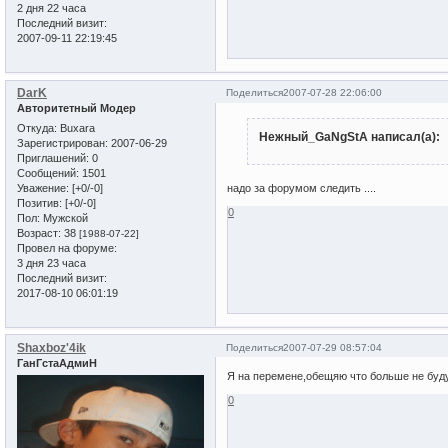
2 дня 22 часа
Последний визит:
2007-09-11 22:19:45
DarK
Поделиться
2007-07-28 22:06:00
Авторитетный Модер
Откуда:
Buxara
Нежный_GaNgStA написал(а):
Зарегистрирован
: 2007-06-29
Приглашений:
0
Сообщений:
1501
Уважение:
[+0/-0]
надо за форумом следить ....
Позитив:
[+0/-0]
0
Пол:
Мужской
Возраст:
38
[1988-07-22]
Провел на форуме:
3 дня 23 часа
Последний визит:
2017-08-10 06:01:19
Shaxboz'4ik
Поделиться
2007-07-29 08:57:04
ГанГстаАдмиН
Я на перемене,обещяю что больше не буду.
0