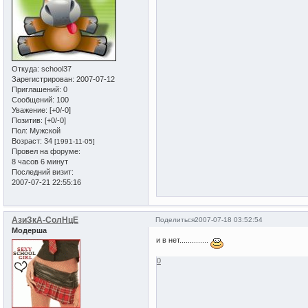
Откуда:
school37
Зарегистрирован
: 2007-07-12
Приглашений:
0
Сообщений:
100
Уважение:
[+0/-0]
Позитив:
[+0/-0]
Пол:
Мужской
Возраст:
34
[1991-11-05]
Провел на форуме:
8 часов 6 минут
Последний визит:
2007-07-21 22:55:16
АзиЗкА-СолНцЕ
Поделиться
2007-07-18 03:52:54
Модерша
и в нет..............
0