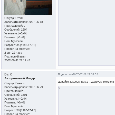
Откуда:
СтриТ
Зарегистрирован
: 2007-06-18
Приглашений:
0
Сообщений:
1904
Уважение:
[+0/-0]
Позитив:
[+1/-0]
Пол:
Мужской
Возраст:
34
[1992-07-01]
Провел на форуме:
2 дня 22 часа
Последний визит:
2007-09-11 22:19:45
DarK
Поделиться
2007-07-28 21:39:52
Авторитетный Модер
давайте закроем флуд ....флдуом можно в ко
Откуда:
Buxara
Зарегистрирован
: 2007-06-29
0
Приглашений:
0
Сообщений:
1501
Уважение:
[+0/-0]
Позитив:
[+0/-0]
Пол:
Мужской
Возраст:
38
[1988-07-22]
Провел на форуме: