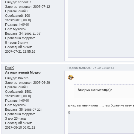
Откуда:
school37
Зарегистрирован
: 2007-07-12
Приглашений:
0
Сообщений:
100
Уважение:
[+0/-0]
Позитив:
[+0/-0]
Пол:
Мужской
Возраст:
34
[1991-11-05]
Провел на форуме:
8 часов 6 минут
Последний визит:
2007-07-21 22:55:16
DarK
Поделиться
2007-07-19 22:49:43
Авторитетный Модер
Откуда:
Buxara
Зарегистрирован
: 2007-06-29
Приглашений:
0
Анорик написал(а):
Сообщений:
1501
Уважение:
[+0/-0]
Позитив:
[+0/-0]
Пол:
Мужской
а нах ты мне нужна ......тем более не лезу
Возраст:
38
[1988-07-22]
0
Провел на форуме:
3 дня 23 часа
Последний визит:
2017-08-10 06:01:19