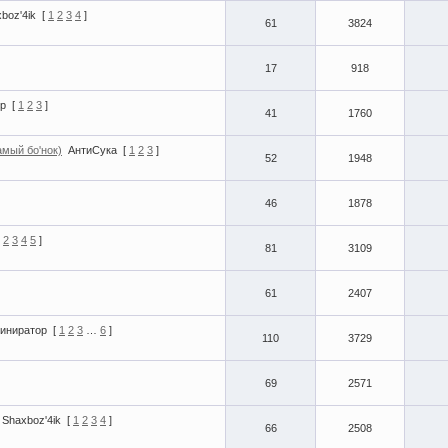
boz'4ik
[
1
2
3
4
]
61
3824
17
918
р
[
1
2
3
]
41
1760
мый бо'нок)
АнтиСука
[
1
2
3
]
52
1948
46
1878
2
3
4
5
]
81
3109
61
2407
ниратор
[
1
2
3
…
6
]
110
3729
69
2571
Shaxboz'4ik
[
1
2
3
4
]
66
2508