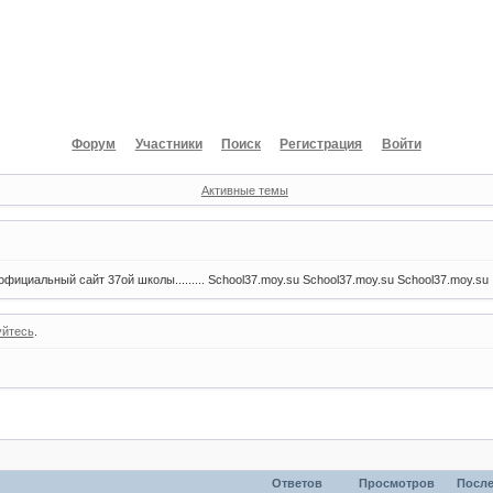
Форум
Участники
Поиск
Регистрация
Войти
Активные темы
фициальный сайт 37ой школы......... School37.moy.su School37.moy.su School37.moy.su
уйтесь
.
Ответов
Просмотров
После