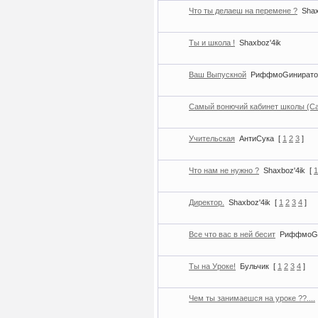
Что ты делаеш на перемене ?
Shax
Ты и школа !
Shaxboz'4ik
Ваш Выпускной
РиффмоGинирато
Самый вонючий кабинет школы (Са
Учительская
АнтиСука
[
1
2
3
]
Что нам не нужно ?
Shaxboz'4ik
[
1
Директор.
Shaxboz'4ik
[
1
2
3
4
]
Все что вас в ней бесит
РиффмоGи
Ты на Уроке!
Бульчик
[
1
2
3
4
]
Чем ты занимаешся на уроке ??....