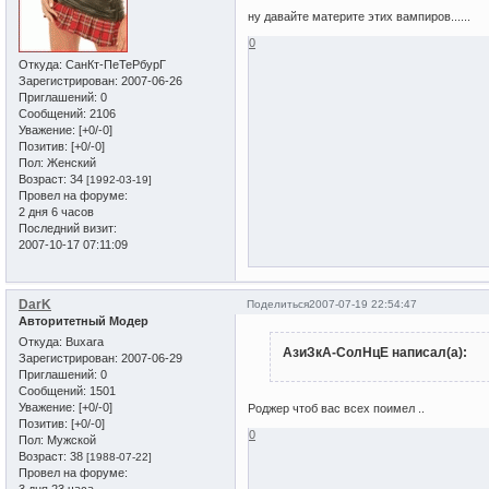
ну давайте материте этих вампиров......
0
Откуда:
СанКт-ПеТеРбурГ
Зарегистрирован
: 2007-06-26
Приглашений:
0
Сообщений:
2106
Уважение:
[+0/-0]
Позитив:
[+0/-0]
Пол:
Женский
Возраст:
34
[1992-03-19]
Провел на форуме:
2 дня 6 часов
Последний визит:
2007-10-17 07:11:09
DarK
Поделиться
2007-07-19 22:54:47
Авторитетный Модер
Откуда:
Buxara
АзиЗкА-СолНцЕ написал(а):
Зарегистрирован
: 2007-06-29
Приглашений:
0
Сообщений:
1501
Уважение:
[+0/-0]
Роджер чтоб вас всех поимел ..
Позитив:
[+0/-0]
0
Пол:
Мужской
Возраст:
38
[1988-07-22]
Провел на форуме: