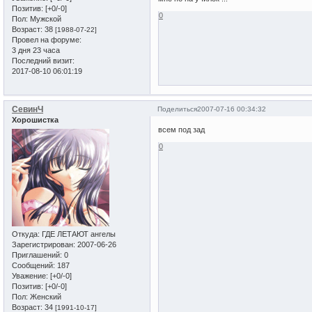
Позитив:
[+0/-0]
0
Пол:
Мужской
Возраст:
38
[1988-07-22]
Провел на форуме:
3 дня 23 часа
Последний визит:
2017-08-10 06:01:19
СевинЧ
Поделиться
2007-07-16 00:34:32
Хорошистка
всем под зад
0
Откуда:
ГДЕ ЛЕТАЮТ ангелы
Зарегистрирован
: 2007-06-26
Приглашений:
0
Сообщений:
187
Уважение:
[+0/-0]
Позитив:
[+0/-0]
Пол:
Женский
Возраст:
34
[1991-10-17]