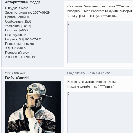
Авторитетный Модер
Светлана Ивановна ....вы такая ****ашка ,ч
Откуда:
Buxara
позорно ....Моя собака т то лучше смотрит 
Зарегистрирован
: 2007-06-29
этом утром.....Ты сука ****аебкка .....
Приглашений:
0
Сообщений:
1501
0
Уважение:
[+0/-0]
Позитив:
[+0/-0]
Пол:
Мужской
Возраст:
38
[1988-07-22]
Провел на форуме:
3 дня 23 часа
Последний визит:
2017-08-10 06:01:19
Shaxboz'4ik
Поделиться
2007-07-08 05:35:00
ГанГстаАдмиН
Не пишите матершинные слова....
Пишите хотябы так " ****ашка "
0