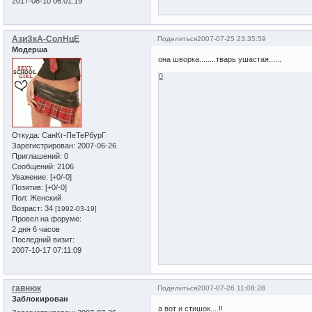
2017-08-10 06:01:19
АзиЗкА-СолНцЕ
Поделиться
2007-07-25 23:35:59
Модерша
она шворка........тварь ушастая......
0
Откуда:
СанКт-ПеТеРбурГ
Зарегистрирован
: 2007-06-26
Приглашений:
0
Сообщений:
2106
Уважение:
[+0/-0]
Позитив:
[+0/-0]
Пол:
Женский
Возраст:
34
[1992-03-19]
Провел на форуме:
2 дня 6 часов
Последний визит:
2007-10-17 07:11:09
гавнюк
Поделиться
2007-07-26 11:08:28
Заблокирован
а вот и стишок....!!