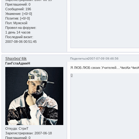
Приглашений:
0
Сообщений:
196
Уважение:
[+0/-0]
Позитив:
[+0/-0]
Пол:
Мужской
Провел на форуме:
1 день 14 часов
Последний визит:
2007-08-06 00:51:45
Shaxboz'4ik
Поделиться
2007-07-09 09:46:56
ГанГстаАдмиН
Я ЛЮБ ЛЮБ своих Учителей....ЧмоКи ЧмоК
0
Откуда:
СтриТ
Зарегистрирован
: 2007-06-18
Приглашений:
0