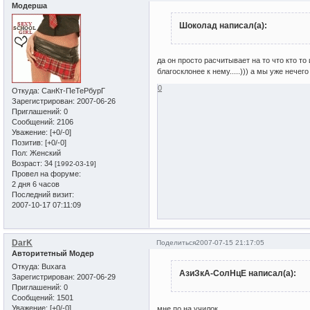
Модерша
Шоколад написал(а):
да он просто расчитывает на то что кто то
благосклонее к нему.....))) а мы уже нечего
0
Откуда:
СанКт-ПеТеРбурГ
Зарегистрирован
: 2007-06-26
Приглашений:
0
Сообщений:
2106
Уважение:
[+0/-0]
Позитив:
[+0/-0]
Пол:
Женский
Возраст:
34
[1992-03-19]
Провел на форуме:
2 дня 6 часов
Последний визит:
2007-10-17 07:11:09
DarK
Поделиться
2007-07-15 21:17:05
Авторитетный Модер
Откуда:
Buxara
АзиЗкА-СолНцЕ написал(а):
Зарегистрирован
: 2007-06-29
Приглашений:
0
Сообщений:
1501
Уважение:
[+0/-0]
мне по на училок ...