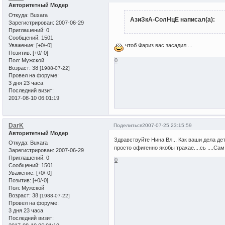
Авторитетный Модер
Откуда:
Buxara
АзиЗкА-СолНцЕ написал(а):
Зарегистрирован
: 2007-06-29
Приглашений:
0
Сообщений:
1501
Уважение:
[+0/-0]
чтоб Фариз вас засадил ...
Позитив:
[+0/-0]
Пол:
Мужской
0
Возраст:
38
[1988-07-22]
Провел на форуме:
3 дня 23 часа
Последний визит:
2017-08-10 06:01:19
DarK
Поделиться
2007-07-25 23:15:59
Авторитетный Модер
Здравствуйте Нина Вл... Как ваши дела детка
Откуда:
Buxara
просто офигенно якобы трахае....сь ....Са
Зарегистрирован
: 2007-06-29
Приглашений:
0
0
Сообщений:
1501
Уважение:
[+0/-0]
Позитив:
[+0/-0]
Пол:
Мужской
Возраст:
38
[1988-07-22]
Провел на форуме:
3 дня 23 часа
Последний визит: