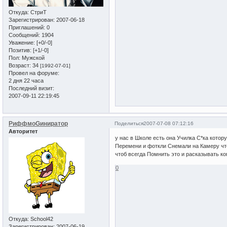
Откуда:
СтриТ
Зарегистрирован
: 2007-06-18
Приглашений:
0
Сообщений:
1904
Уважение:
[+0/-0]
Позитив:
[+1/-0]
Пол:
Мужской
Возраст:
34
[1992-07-01]
Провел на форуме:
2 дня 22 часа
Последний визит:
2007-09-11 22:19:45
РиффмоGиниратор
Поделиться
2007-07-08 07:12:16
Авторитет
у нас в Школе есть она Училка С*ка котор
Перемени и фоткли Снемали на Камеру что
чтоб всегда Помнить это и расказывать к
0
Откуда:
School42
Зарегистрирован
: 2007-06-19