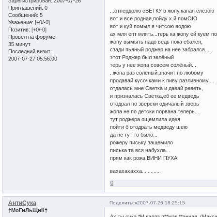
Зарегистрирован
: 2007-07-26
Приглашений:
0
...отпердолю сВЕТКУ в жопу,капая слезою
Сообщений:
5
вот и все родная,пойду х.й помОЮ
Уважение:
[+0/-0]
вот и куй помыл я читсою водою
Позитив:
[+0/-0]
ах мля епт млять...терь ка жопу ей куем 
Провел на форуме:
жопу вымыть надо ведь пока ебался,
35 минут
сзади пьяный роджер на нее забрался....
Последний визит:
этот Роджер был зелёный
2007-07-27 05:56:00
терь у нее жопа совсем солёный...
..жопа раз соленый,значит по любому
продавай кусочками к пиву разливному....
отдалась мне Светка и давай реветь,
и призналась Светка,еб ее медведь
отодрал по зверски одичалый зверь
жопа не по детски порвана теперь....
тут роджера ощемлила идея
пойти б отодрать медведу шею
да не тут то было...
рожеру письку защемило
писька та вся набухла...
прям как рожа ВИНИ ПУХА
вахахахахха.............
0
АнтиСука
Поделиться
2007-07-26 18:25:15
†МоГиЛьЩиК†
Ах ты сука,*М калла,п**мак **анная, (Макси