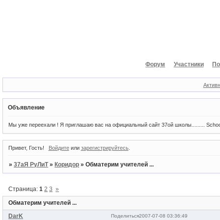
Форум
Участники
По
Актив
Объявление
Мы уже переехали ! Я приглашаю вас на официальный сайт 37ой школы......... Scho
Привет, Гость!
Войдите
или
зарегистрируйтесь
.
»
37аЯ РуЛиТ
»
Коридор
»
Обматерим учителей ...
Страница:
1
2
3
»
Обматерим учителей ...
DarK
Поделиться
2007-07-08 03:36:49