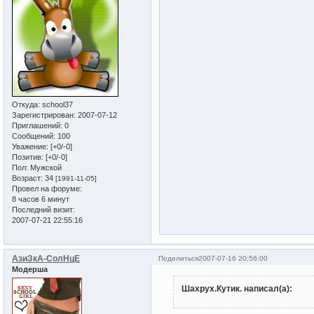
Откуда:
school37
Зарегистрирован
: 2007-07-12
Приглашений:
0
Сообщений:
100
Уважение:
[+0/-0]
Позитив:
[+0/-0]
Пол:
Мужской
Возраст:
34
[1991-11-05]
Провел на форуме:
8 часов 6 минут
Последний визит:
2007-07-21 22:55:16
АзиЗкА-СолНцЕ
Поделиться
2007-07-16 20:56:00
Модерша
Шахрух.Кутик. написал(а):