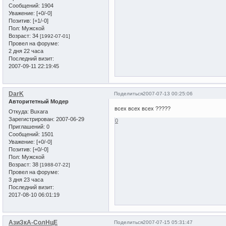
Сообщений:
1904
Уважение:
[+0/-0]
Позитив:
[+1/-0]
Пол:
Мужской
Возраст:
34
[1992-07-01]
Провел на форуме:
2 дня 22 часа
Последний визит:
2007-09-11 22:19:45
DarK
Поделиться
2007-07-13 00:25:06
Авторитетный Модер
всех всех всех ?????
Откуда:
Buxara
Зарегистрирован
: 2007-06-29
0
Приглашений:
0
Сообщений:
1501
Уважение:
[+0/-0]
Позитив:
[+0/-0]
Пол:
Мужской
Возраст:
38
[1988-07-22]
Провел на форуме:
3 дня 23 часа
Последний визит:
2017-08-10 06:01:19
АзиЗкА-СолНцЕ
Поделиться
2007-07-15 05:31:47