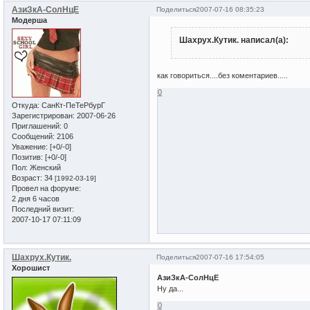
АзиЗкА-СолНцЕ
Поделиться
2007-07-16 08:35:23
Модерша
Шахрух.Кутик. написал(а):
как говориться....без коментариев.....
0
Откуда:
СанКт-ПеТеРбурГ
Зарегистрирован
: 2007-06-26
Приглашений:
0
Сообщений:
2106
Уважение:
[+0/-0]
Позитив:
[+0/-0]
Пол:
Женский
Возраст:
34
[1992-03-19]
Провел на форуме:
2 дня 6 часов
Последний визит:
2007-10-17 07:11:09
Шахрух.Кутик.
Поделиться
2007-07-16 17:54:05
Хорошист
АзиЗкА-СолНцЕ
Ну да...
0