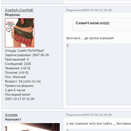
АзиЗкА-СолНцЕ
Поделиться
2007-07-04 22:43:28
Модерша
СевинЧ написал(а):
буги вуги.....да группа хорошая!
0
Откуда:
СанКт-ПеТеРбурГ
Зарегистрирован
: 2007-06-26
Приглашений:
0
Сообщений:
2106
Уважение:
[+0/-0]
Позитив:
[+0/-0]
Пол:
Женский
Возраст:
34
[1992-03-19]
Провел на форуме:
2 дня 6 часов
Последний визит:
2007-10-17 07:11:09
Анорик
Поделиться
2007-07-04 22:46:36
Хорошист
у нас хороших нету все туфто ,,, был раньш
0