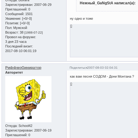
Откуда:
Buxara
Нежный_GaNgStA написал(а):
Зарегистрирован
: 2007-06-29
Приглашений:
0
Сообщений:
1501
Уважение:
[+0/-0]
ну одно и тоже
Позитив:
[+0/-0]
0
Пол:
Мужской
Возраст:
38
[1988-07-22]
Провел на форуме:
3 дня 23 часа
Последний визит:
2017-08-10 06:01:19
РиффмоGиниратор
Поделиться
2007-08-03 02:04:31
Авторитет
как вам песня СОДОМ - Дони Монтана ?
0
Откуда:
School42
Зарегистрирован
: 2007-06-19
Приглашений:
0