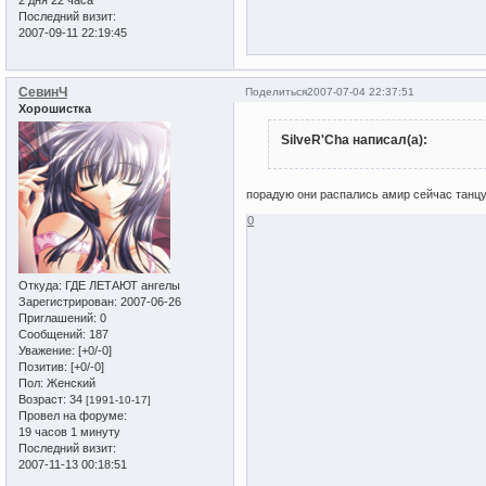
Последний визит:
2007-09-11 22:19:45
СевинЧ
Поделиться
2007-07-04 22:37:51
Хорошистка
SilveR'Cha написал(а):
порадую они распались амир сейчас танцуе
0
Откуда:
ГДЕ ЛЕТАЮТ ангелы
Зарегистрирован
: 2007-06-26
Приглашений:
0
Сообщений:
187
Уважение:
[+0/-0]
Позитив:
[+0/-0]
Пол:
Женский
Возраст:
34
[1991-10-17]
Провел на форуме:
19 часов 1 минуту
Последний визит:
2007-11-13 00:18:51