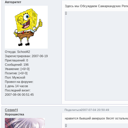
Авторитет
Здесь мы Обсуждаем Самаркандских Реперо
0
Откуда:
School42
Зарегистрирован
: 2007-06-19
Приглашений:
0
Сообщений:
196
Уважение:
[+0/-0]
Позитив:
[+0/-0]
Пол:
Мужской
Провел на форуме:
1 день 14 часов
Последний визит:
2007-08-06 00:51:45
СевинЧ
Поделиться
2007-07-04 20:50:49
Хорошистка
нравится бывший амиршох бесят остальн
0