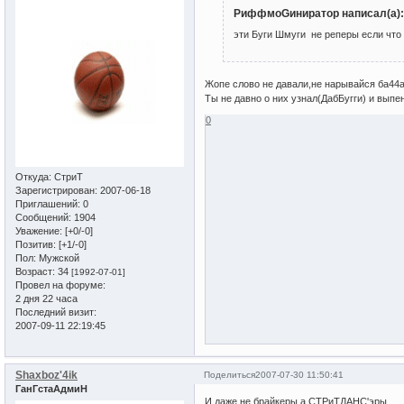
РиффмоGиниратор написал(а):
эти Буги Шмуги не реперы если что 
Жопе слово не давали,не нарывайся ба44а.
Ты не давно о них узнал(ДабБугги) и выпе
0
Откуда:
СтриТ
Зарегистрирован
: 2007-06-18
Приглашений:
0
Сообщений:
1904
Уважение:
[+0/-0]
Позитив:
[+1/-0]
Пол:
Мужской
Возраст:
34
[1992-07-01]
Провел на форуме:
2 дня 22 часа
Последний визит:
2007-09-11 22:19:45
Shaxboz'4ik
Поделиться
2007-07-30 11:50:41
ГанГстаАдмиН
И даже не брайкеры,а СТРиТДАНС'эры