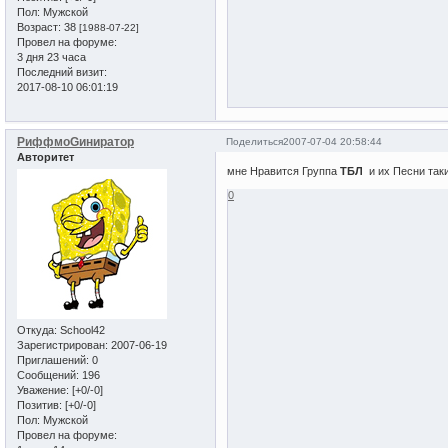
Пол:
Мужской
Возраст:
38
[1988-07-22]
Провел на форуме:
3 дня 23 часа
Последний визит:
2017-08-10 06:01:19
РиффмоGиниратор
Поделиться
2007-07-04 20:58:44
Авторитет
мне Нравится Группа
ТБЛ
и их Песни так
0
Откуда:
School42
Зарегистрирован
: 2007-06-19
Приглашений:
0
Сообщений:
196
Уважение:
[+0/-0]
Позитив:
[+0/-0]
Пол:
Мужской
Провел на форуме: