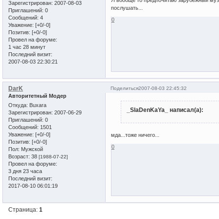
Зарегистрирован
: 2007-08-03
послушать...
Приглашений:
0
Сообщений:
4
0
Уважение:
[+0/-0]
Позитив:
[+0/-0]
Провел на форуме:
1 час 28 минут
Последний визит:
2007-08-03 22:30:21
DarK
Поделиться
2007-08-03 22:45:32
Авторитетный Модер
Откуда:
Buxara
_SlaDenKaYa_ написал(а):
Зарегистрирован
: 2007-06-29
Приглашений:
0
Сообщений:
1501
Уважение:
[+0/-0]
мда...тоже ничего...
Позитив:
[+0/-0]
0
Пол:
Мужской
Возраст:
38
[1988-07-22]
Провел на форуме:
3 дня 23 часа
Последний визит:
2017-08-10 06:01:19
Страница:
1