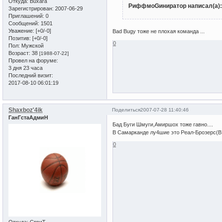
Откуда:
Buxara
РиффмоGиниратор написал(а):
Зарегистрирован
: 2007-06-29
Приглашений:
0
Сообщений:
1501
Уважение:
[+0/-0]
Bad Bugy тоже не плохая команда ...
Позитив:
[+0/-0]
0
Пол:
Мужской
Возраст:
38
[1988-07-22]
Провел на форуме:
3 дня 23 часа
Последний визит:
2017-08-10 06:01:19
Shaxboz'4ik
Поделиться
2007-07-28 11:40:46
ГанГстаАдмиН
Бад Буги Шмуги,Амиршох тоже гавно....
В Самарканде лу4шие это Реал-Брозерс(В 
0
Откуда:
СтриТ