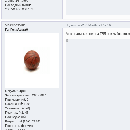
1 день 14 часов
Последний визит:
2007-08-06 00:51:45
Shaxboz'4ik
Поделиться
2007-07-04 21:32:56
ГанГстаАдмиН
Мне нравиться группа ТБЛ,они лу4ше всех
0
Откуда:
СтриТ
Зарегистрирован
: 2007-06-18
Приглашений:
0
Сообщений:
1904
Уважение:
[+0/-0]
Позитив:
[+1/-0]
Пол:
Мужской
Возраст:
34
[1992-07-01]
Провел на форуме:
2 дня 22 часа