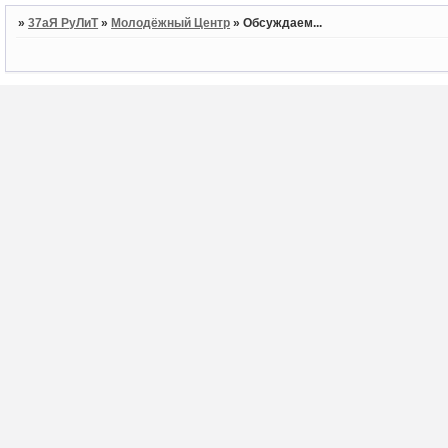
»
37аЯ РуЛиТ
»
Молодёжный Центр
»
Обсуждаем...