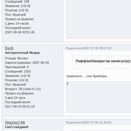
Сообщений:
196
Уважение:
[+0/-0]
Позитив:
[+0/-0]
Пол:
Мужской
Провел на форуме:
1 день 14 часов
Последний визит:
2007-08-06 00:51:45
DarK
Поделиться
2007-07-30 05:07:45
Авторитетный Модер
Откуда:
Buxara
РиффмоGиниратор написал(а):
Зарегистрирован
: 2007-06-29
Приглашений:
0
Сообщений:
1501
Уважение:
[+0/-0]
правильно.....они брейкеры
Позитив:
[+0/-0]
0
Пол:
Мужской
Возраст:
38
[1988-07-22]
Провел на форуме:
3 дня 23 часа
Последний визит:
2017-08-10 06:01:19
Shaxboz'4ik
Поделиться
2007-07-30 11:49:20
ГанГстаАдмиН