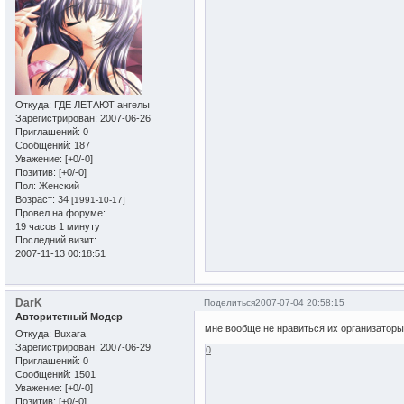
Откуда:
ГДЕ ЛЕТАЮТ ангелы
Зарегистрирован
: 2007-06-26
Приглашений:
0
Сообщений:
187
Уважение:
[+0/-0]
Позитив:
[+0/-0]
Пол:
Женский
Возраст:
34
[1991-10-17]
Провел на форуме:
19 часов 1 минуту
Последний визит:
2007-11-13 00:18:51
DarK
Поделиться
2007-07-04 20:58:15
Авторитетный Модер
мне вообще не нравиться их организаторы ...
Откуда:
Buxara
Зарегистрирован
: 2007-06-29
0
Приглашений:
0
Сообщений:
1501
Уважение:
[+0/-0]
Позитив:
[+0/-0]