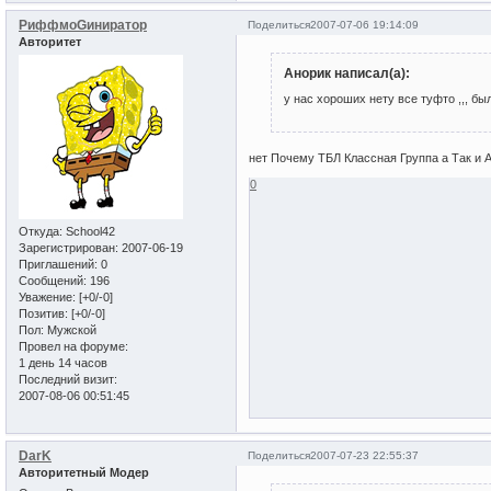
РиффмоGиниратор
Поделиться
2007-07-06 19:14:09
Авторитет
Анорик написал(а):
у нас хороших нету все туфто ,,, бы
нет Почему ТБЛ Классная Группа а Так и 
0
Откуда:
School42
Зарегистрирован
: 2007-06-19
Приглашений:
0
Сообщений:
196
Уважение:
[+0/-0]
Позитив:
[+0/-0]
Пол:
Мужской
Провел на форуме:
1 день 14 часов
Последний визит:
2007-08-06 00:51:45
DarK
Поделиться
2007-07-23 22:55:37
Авторитетный Модер