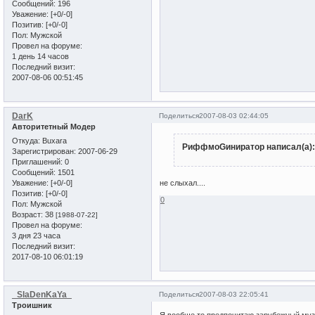
Сообщений:
196
Уважение:
[+0/-0]
Позитив:
[+0/-0]
Пол:
Мужской
Провел на форуме:
1 день 14 часов
Последний визит:
2007-08-06 00:51:45
DarK
Поделиться
2007-08-03 02:44:05
Авторитетный Модер
Откуда:
Buxara
РиффмоGиниратор написал(а):
Зарегистрирован
: 2007-06-29
Приглашений:
0
Сообщений:
1501
Уважение:
[+0/-0]
не слыхал....
Позитив:
[+0/-0]
0
Пол:
Мужской
Возраст:
38
[1988-07-22]
Провел на форуме:
3 дня 23 часа
Последний визит:
2017-08-10 06:01:19
_SlaDenKaYa_
Поделиться
2007-08-03 22:05:41
Троишник
Я вообще то предпочитаю зарубежный муз