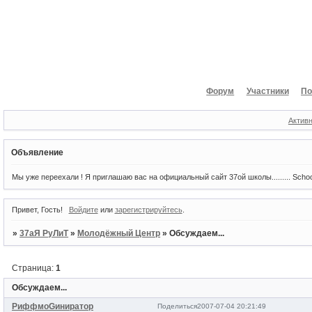
Форум
Участники
По
Актив
Объявление
Мы уже переехали ! Я приглашаю вас на официальный сайт 37ой школы......... Scho
Привет, Гость!
Войдите
или
зарегистрируйтесь
.
»
37аЯ РуЛиТ
»
Молодёжный Центр
»
Обсуждаем...
Страница:
1
Обсуждаем...
РиффмоGиниратор
Поделиться
2007-07-04 20:21:49