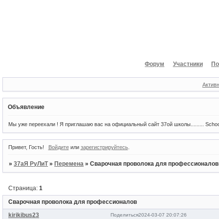
Форум
Участники
По
Актив
Объявление
Мы уже переехали ! Я приглашаю вас на официальный сайт 37ой школы......... Scho
Привет, Гость!
Войдите
или
зарегистрируйтесь
.
»
37аЯ РуЛиТ
»
Перемена
»
Сварочная проволока для профессионалов
Страница:
1
Сварочная проволока для профессионалов
kirikibus23
Поделиться
2024-03-07 20:07:26