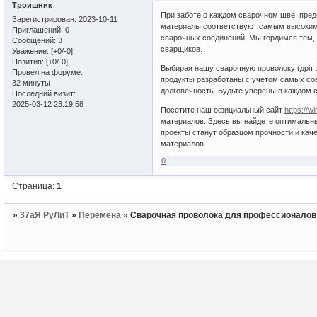
Троишник
При заботе о каждом сварочном шве, пред
Зарегистрирован
: 2023-10-11
материалы соответствуют самым высоким 
Приглашений:
0
сварочных соединений. Мы гордимся тем,
Сообщений:
3
сварщиков.
Уважение:
[+0/-0]
Позитив:
[+0/-0]
Выбирая нашу сварочную проволоку (дріт
Провел на форуме:
продукты разработаны с учетом самых со
32 минуты
долговечность. Будьте уверены в каждом 
Последний визит:
2025-03-12 23:19:58
Посетите наш официальный сайт
https://w
материалов. Здесь вы найдете оптимальн
проекты станут образцом прочности и кач
материалов.
0
Страница:
1
»
37аЯ РуЛиТ
»
Перемена
»
Сварочная проволока для профессионалов