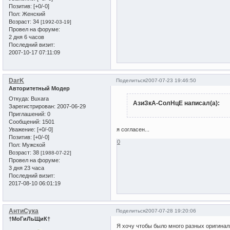
Позитив:
[+0/-0]
Пол:
Женский
Возраст:
34
[1992-03-19]
Провел на форуме:
2 дня 6 часов
Последний визит:
2007-10-17 07:11:09
DarK
Поделиться
2007-07-23 19:46:50
Авторитетный Модер
Откуда:
Buxara
АзиЗкА-СолНцЕ написал(а):
Зарегистрирован
: 2007-06-29
Приглашений:
0
Сообщений:
1501
Уважение:
[+0/-0]
я согласен...
Позитив:
[+0/-0]
0
Пол:
Мужской
Возраст:
38
[1988-07-22]
Провел на форуме:
3 дня 23 часа
Последний визит:
2017-08-10 06:01:19
АнтиСука
Поделиться
2007-07-28 19:20:06
†МоГиЛьЩиК†
Я хочу чтобы было много разных оригина