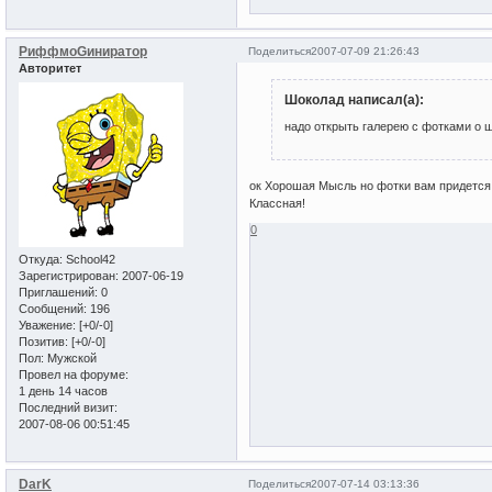
РиффмоGиниратор
Поделиться
2007-07-09 21:26:43
Авторитет
Шоколад написал(а):
надо открыть галерею с фотками о шк
ок Хорошая Мысль но фотки вам придется 
Классная!
0
Откуда:
School42
Зарегистрирован
: 2007-06-19
Приглашений:
0
Сообщений:
196
Уважение:
[+0/-0]
Позитив:
[+0/-0]
Пол:
Мужской
Провел на форуме:
1 день 14 часов
Последний визит:
2007-08-06 00:51:45
DarK
Поделиться
2007-07-14 03:13:36