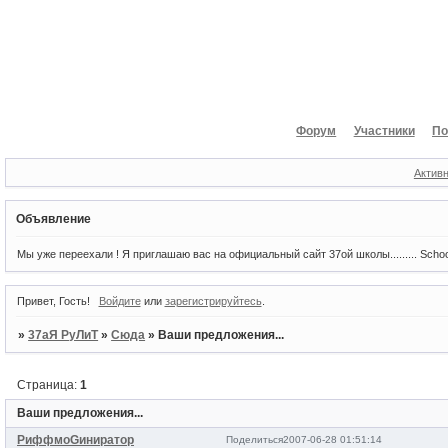
Форум
Участники
По
Актив
Объявление
Мы уже переехали ! Я приглашаю вас на официальный сайт 37ой школы......... Scho
Привет, Гость!
Войдите
или
зарегистрируйтесь
.
»
37аЯ РуЛиТ
»
Сюда
»
Ваши предложения...
Страница:
1
Ваши предложения...
РиффмоGиниратор
Поделиться
2007-06-28 01:51:14