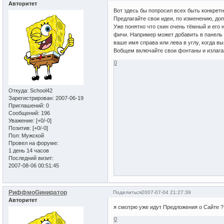
Авторитет
Вот здесь бы попросил всех быть конкрет
Предлагайте свои идеи, по изменению, до
Уже понятно что скин очень тёмный и его 
фичи. Например может добавить в панель 
ваше имя справа или лева в углу, когда в
Вобщем включайте свои фонтаны и излага
0
Откуда:
School42
Зарегистрирован
: 2007-06-19
Приглашений:
0
Сообщений:
196
Уважение:
[+0/-0]
Позитив:
[+0/-0]
Пол:
Мужской
Провел на форуме:
1 день 14 часов
Последний визит:
2007-08-06 00:51:45
РиффмоGиниратор
Поделиться
2007-07-04 21:27:39
Авторитет
я смотрю уже идут Предложения о Сайте ?
0