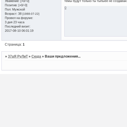
Уважение:
[+0/-0]
темы будут только ты тыпыее не создавай..
Позитив:
[+0/-0]
0
Пол:
Мужской
Возраст:
38
[1988-07-22]
Провел на форуме:
3 дня 23 часа
Последний визит:
2017-08-10 06:01:19
Страница:
1
»
37аЯ РуЛиТ
»
Сюда
»
Ваши предложения...