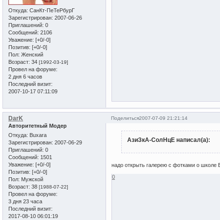
Откуда:
СанКт-ПеТеРбурГ
Зарегистрирован
: 2007-06-26
Приглашений:
0
Сообщений:
2106
Уважение:
[+0/-0]
Позитив:
[+0/-0]
Пол:
Женский
Возраст:
34
[1992-03-19]
Провел на форуме:
2 дня 6 часов
Последний визит:
2007-10-17 07:11:09
DarK
Поделиться
2007-07-09 21:21:14
Авторитетный Модер
Откуда:
Buxara
АзиЗкА-СолНцЕ написал(а):
Зарегистрирован
: 2007-06-29
Приглашений:
0
Сообщений:
1501
Уважение:
[+0/-0]
надо открыть галерею с фотками о школе Ес
Позитив:
[+0/-0]
0
Пол:
Мужской
Возраст:
38
[1988-07-22]
Провел на форуме:
3 дня 23 часа
Последний визит:
2017-08-10 06:01:19