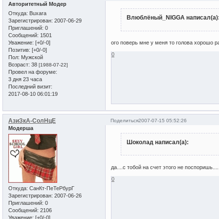
Авторитетный Модер
Откуда:
Buxara
Влюблёный_NIGGA написал(а)
Зарегистрирован
: 2007-06-29
Приглашений:
0
Сообщений:
1501
Уважение:
[+0/-0]
ого поверь мне у меня то голова хорошо ра
Позитив:
[+0/-0]
0
Пол:
Мужской
Возраст:
38
[1988-07-22]
Провел на форуме:
3 дня 23 часа
Последний визит:
2017-08-10 06:01:19
АзиЗкА-СолНцЕ
Поделиться
2007-07-15 05:52:26
Модерша
Шоколад написал(а):
да....с тобой на счет этого не поспоришь....
0
Откуда:
СанКт-ПеТеРбурГ
Зарегистрирован
: 2007-06-26
Приглашений:
0
Сообщений:
2106
Уважение:
[+0/-0]