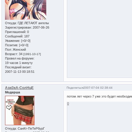
Откуда:
ГДЕ ЛЕТАЮТ ангелы
Зарегистрирован
: 2007-06-26
Приглашений:
0
Сообщений:
187
Уважение:
[+0/-0]
Позитив:
[+0/-0]
Пол:
Женский
Возраст:
34
[1991-10-17]
Провел на форуме:
19 часов 1 минуту
Последний визит:
2007-11-13 00:18:51
АзиЗкА-СолНцЕ
Поделиться
2007-07-04 02:38:44
Модерша
потом лет через 7 уже это будет необходи
0
Откуда:
СанКт-ПеТеРбурГ