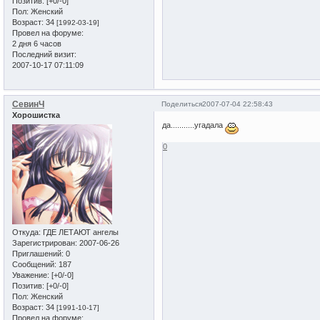
Позитив:
[+0/-0]
Пол:
Женский
Возраст:
34
[1992-03-19]
Провел на форуме:
2 дня 6 часов
Последний визит:
2007-10-17 07:11:09
СевинЧ
Поделиться
2007-07-04 22:58:43
Хорошистка
да...........угадала
0
Откуда:
ГДЕ ЛЕТАЮТ ангелы
Зарегистрирован
: 2007-06-26
Приглашений:
0
Сообщений:
187
Уважение:
[+0/-0]
Позитив:
[+0/-0]
Пол:
Женский
Возраст:
34
[1991-10-17]
Провел на форуме: