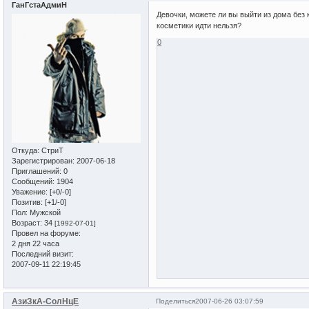
ГанГстаАдмиН
Девочки, можете ли вы выйти из дома без 
косметики идти нельзя?
0
Откуда:
СтриТ
Зарегистрирован
: 2007-06-18
Приглашений:
0
Сообщений:
1904
Уважение:
[+0/-0]
Позитив:
[+1/-0]
Пол:
Мужской
Возраст:
34
[1992-07-01]
Провел на форуме:
2 дня 22 часа
Последний визит:
2007-09-11 22:19:45
АзиЗкА-СолНцЕ
Поделиться
2007-06-26 03:07:59