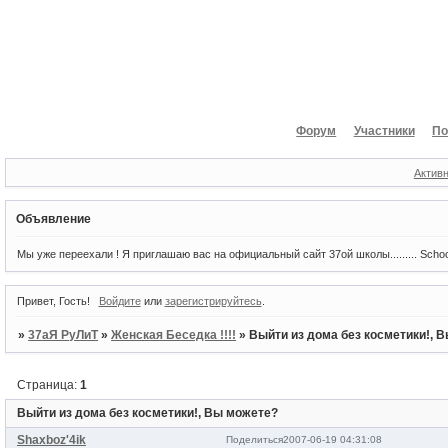
Форум
Участники
По
Актив
Объявление
Мы уже переехали ! Я приглашаю вас на официальный сайт 37ой школы......... Scho
Привет, Гость!
Войдите
или
зарегистрируйтесь
.
»
37аЯ РуЛиТ
»
Женская Беседка !!!!
»
Выйти из дома без косметики!, 
Страница:
1
Выйти из дома без косметики!, Вы можете?
Shaxboz'4ik
Поделиться
2007-06-19 04:31:08