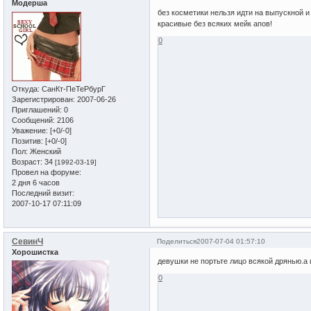
Модерша
без косметики нельзя идти на выпускной и н
красивые без всяких мейк апов!
0
Откуда:
СанКт-ПеТеРбурГ
Зарегистрирован
: 2007-06-26
Приглашений:
0
Сообщений:
2106
Уважение:
[+0/-0]
Позитив:
[+0/-0]
Пол:
Женский
Возраст:
34
[1992-03-19]
Провел на форуме:
2 дня 6 часов
Последний визит:
2007-10-17 07:11:09
СевинЧ
Поделиться
2007-07-04 01:57:10
Хорошистка
девушки не портьте лицо всякой дрянью.а
0