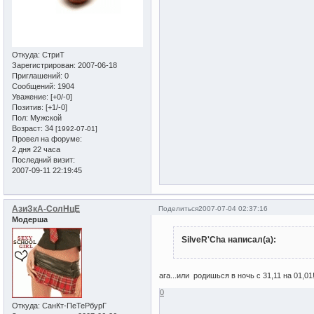
Откуда:
СтриТ
Зарегистрирован
: 2007-06-18
Приглашений:
0
Сообщений:
1904
Уважение:
[+0/-0]
Позитив:
[+1/-0]
Пол:
Мужской
Возраст:
34
[1992-07-01]
Провел на форуме:
2 дня 22 часа
Последний визит:
2007-09-11 22:19:45
АзиЗкА-СолНцЕ
Поделиться
2007-07-04 02:37:16
Модерша
SilveR'Cha написал(а):
ага...или родишься в ночь с 31,11 на 01,01!
0
Откуда:
СанКт-ПеТеРбурГ