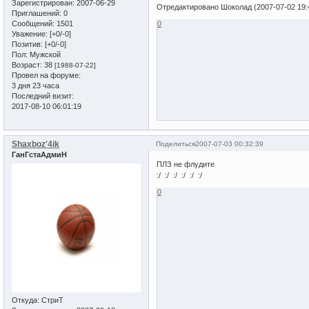
Зарегистрирован
: 2007-06-29
Отредактировано Шоколад (2007-07-02 19:
Приглашений:
0
Сообщений:
1501
0
Уважение:
[+0/-0]
Позитив:
[+0/-0]
Пол:
Мужской
Возраст:
38
[1988-07-22]
Провел на форуме:
3 дня 23 часа
Последний визит:
2017-08-10 06:01:19
Shaxboz'4ik
Поделиться
2007-07-03 00:32:39
ГанГстаАдмиН
ПЛЗ не флудите
:/ :/ :/ :/ :/ :/
0
Откуда:
СтриТ