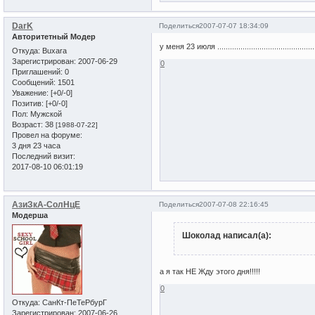
DarK
Поделиться
2007-07-07 18:34:09
Авторитетный Модер
у меня 23 июля ............................................
Откуда:
Buxara
Зарегистрирован
: 2007-06-29
0
Приглашений:
0
Сообщений:
1501
Уважение:
[+0/-0]
Позитив:
[+0/-0]
Пол:
Мужской
Возраст:
38
[1988-07-22]
Провел на форуме:
3 дня 23 часа
Последний визит:
2017-08-10 06:01:19
АзиЗкА-СолНцЕ
Поделиться
2007-07-08 22:16:45
Модерша
Шоколад написал(а):
а я так НЕ Жду этого дня!!!!!
0
Откуда:
СанКт-ПеТеРбурГ
Зарегистрирован
: 2007-06-26