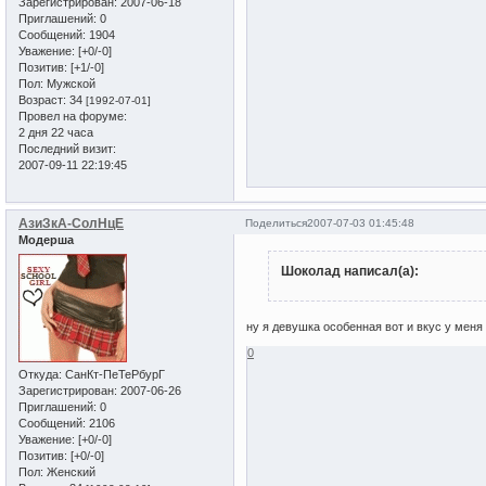
Зарегистрирован
: 2007-06-18
Приглашений:
0
Сообщений:
1904
Уважение:
[+0/-0]
Позитив:
[+1/-0]
Пол:
Мужской
Возраст:
34
[1992-07-01]
Провел на форуме:
2 дня 22 часа
Последний визит:
2007-09-11 22:19:45
АзиЗкА-СолНцЕ
Поделиться
2007-07-03 01:45:48
Модерша
Шоколад написал(а):
ну я девушка особенная вот и вкус у меня
0
Откуда:
СанКт-ПеТеРбурГ
Зарегистрирован
: 2007-06-26
Приглашений:
0
Сообщений:
2106
Уважение:
[+0/-0]
Позитив:
[+0/-0]
Пол:
Женский