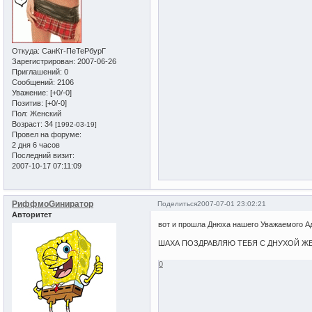
Откуда:
СанКт-ПеТеРбурГ
Зарегистрирован
: 2007-06-26
Приглашений:
0
Сообщений:
2106
Уважение:
[+0/-0]
Позитив:
[+0/-0]
Пол:
Женский
Возраст:
34
[1992-03-19]
Провел на форуме:
2 дня 6 часов
Последний визит:
2007-10-17 07:11:09
РиффмоGиниратор
Поделиться
2007-07-01 23:02:21
Авторитет
вот и прошла Днюха нашего Уважаемого Адм
ШАХА ПОЗДРАВЛЯЮ ТЕБЯ С ДНУХОЙ ЖЕЛАЮ
0