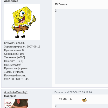
Авторитет
25 Январь
0
Откуда:
School42
Зарегистрирован
: 2007-06-19
Приглашений:
0
Сообщений:
196
Уважение:
[+0/-0]
Позитив:
[+0/-0]
Пол:
Мужской
Провел на форуме:
1 день 14 часов
Последний визит:
2007-08-06 00:51:45
АзиЗкА-СолНцЕ
Поделиться
2007-06-26 03:11:28
Модерша
......19 МАРТА.............
0