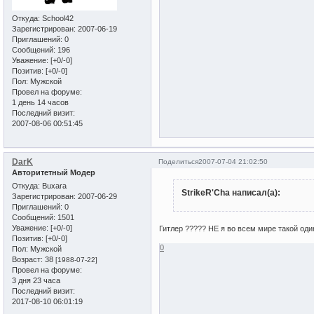
Откуда:
School42
Зарегистрирован
: 2007-06-19
Приглашений:
0
Сообщений:
196
Уважение:
[+0/-0]
Позитив:
[+0/-0]
Пол:
Мужской
Провел на форуме:
1 день 14 часов
Последний визит:
2007-08-06 00:51:45
DarK
Поделиться
2007-07-04 21:02:50
Авторитетный Модер
Откуда:
Buxara
StrikeR'Cha написал(а):
Зарегистрирован
: 2007-06-29
Приглашений:
0
Сообщений:
1501
Уважение:
[+0/-0]
Гитлер ????? НЕ я во всем мире такой один 
Позитив:
[+0/-0]
0
Пол:
Мужской
Возраст:
38
[1988-07-22]
Провел на форуме:
3 дня 23 часа
Последний визит:
2017-08-10 06:01:19