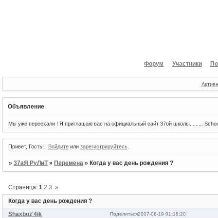
Форум
Участники
По
Актив
Объявление
Мы уже переехали ! Я приглашаю вас на официальный сайт 37ой школы......... Scho
Привет, Гость!
Войдите
или
зарегистрируйтесь
.
»
37аЯ РуЛиТ
»
Перемена
»
Когда у вас день рождения ?
Страница:
1
2
3
»
Когда у вас день рождения ?
Shaxboz'4ik
Поделиться
2007-06-19 01:18:20