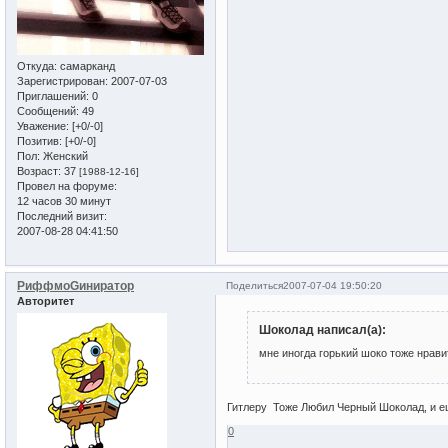
Откуда:
самарканд
Зарегистрирован
: 2007-07-03
Приглашений:
0
Сообщений:
49
Уважение:
[+0/-0]
Позитив:
[+0/-0]
Пол:
Женский
Возраст:
37
[1988-12-16]
Провел на форуме:
12 часов 30 минут
Последний визит:
2007-08-28 04:41:50
РиффмоGиниратор
Поделиться
2007-07-04 19:50:20
Авторитет
Шоколад написал(а):
мне иногда горький шоко тоже нравит
Гитлеру Тоже Любил Черный Шоколад, и е
0