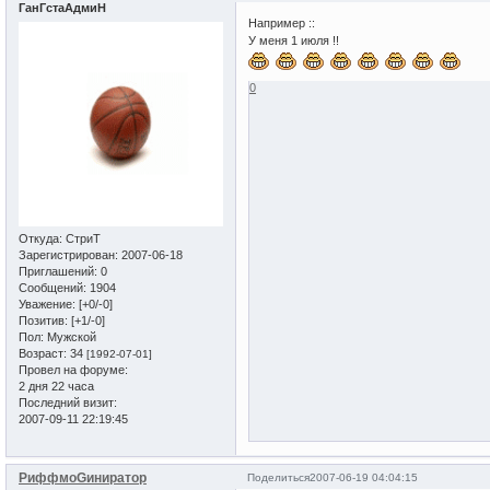
ГанГстаАдмиН
Например ::
У меня 1 июля !!
0
Откуда:
СтриТ
Зарегистрирован
: 2007-06-18
Приглашений:
0
Сообщений:
1904
Уважение:
[+0/-0]
Позитив:
[+1/-0]
Пол:
Мужской
Возраст:
34
[1992-07-01]
Провел на форуме:
2 дня 22 часа
Последний визит:
2007-09-11 22:19:45
РиффмоGиниратор
Поделиться
2007-06-19 04:04:15