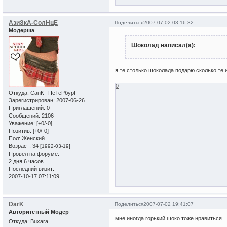
АзиЗкА-СолНцЕ
Поделиться
2007-07-02 03:16:32
Модерша
Шоколад написал(а):
я те столько шоколада подарю сколько те и
0
Откуда:
СанКт-ПеТеРбурГ
Зарегистрирован
: 2007-06-26
Приглашений:
0
Сообщений:
2106
Уважение:
[+0/-0]
Позитив:
[+0/-0]
Пол:
Женский
Возраст:
34
[1992-03-19]
Провел на форуме:
2 дня 6 часов
Последний визит:
2007-10-17 07:11:09
DarK
Поделиться
2007-07-02 19:41:07
Авторитетный Модер
мне иногда горький шоко тоже нравиться...
Откуда:
Buxara