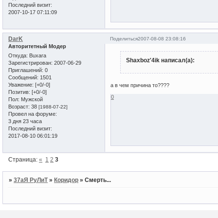
Последний визит:
2007-10-17 07:11:09
DarK
Поделиться
2007-08-08 23:08:16
Авторитетный Модер
Откуда:
Buxara
Shaxboz'4ik написал(а):
Зарегистрирован
: 2007-06-29
Приглашений:
0
Сообщений:
1501
Уважение:
[+0/-0]
а в чем причина то????
Позитив:
[+0/-0]
0
Пол:
Мужской
Возраст:
38
[1988-07-22]
Провел на форуме:
3 дня 23 часа
Последний визит:
2017-08-10 06:01:19
Страница:
«
1
2
3
»
37аЯ РуЛиТ
»
Коридор
»
Смерть...