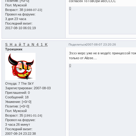
Позитив:
[+0/-0]
согласен То ГовОри йесСССС
Пол:
Мужской
0
Возраст:
38
[1988-07-22]
Провел на форуме:
3 дня 23 часа
Последний визит:
2017-08-10 06:01:19
S_H_а_й_T_a_N_4_1_K
Поделиться
2007-08-07 23:20:26
Троишник
Ээээ мерс уже не в моде!с принцессой тож
только от Alizee....
0
Откуда:
7 The SkY
Зарегистрирован
: 2007-08-03
Приглашений:
0
Сообщений:
18
Уважение:
[+0/-0]
Позитив:
[+0/-0]
Пол:
Мужской
Возраст:
35
[1991-01-24]
Провел на форуме:
3 часа 26 минут
Последний визит:
2007-08-24 23:22:38