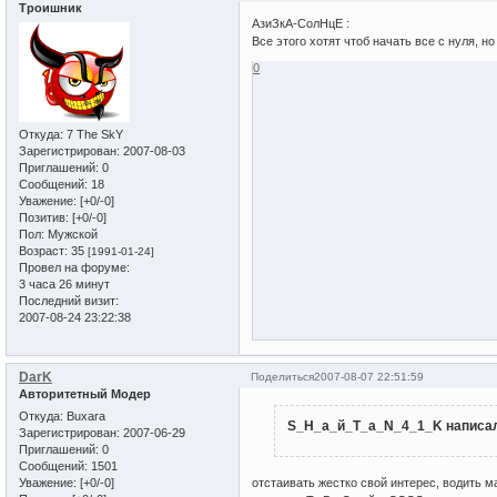
Троишник
АзиЗкА-СолНцЕ :
Все этого хотят чтоб начать все с нуля, 
0
Откуда:
7 The SkY
Зарегистрирован
: 2007-08-03
Приглашений:
0
Сообщений:
18
Уважение:
[+0/-0]
Позитив:
[+0/-0]
Пол:
Мужской
Возраст:
35
[1991-01-24]
Провел на форуме:
3 часа 26 минут
Последний визит:
2007-08-24 23:22:38
DarK
Поделиться
2007-08-07 22:51:59
Авторитетный Модер
Откуда:
Buxara
S_H_а_й_T_a_N_4_1_K написал
Зарегистрирован
: 2007-06-29
Приглашений:
0
Сообщений:
1501
Уважение:
[+0/-0]
отстаивать жестко свой интерес, водить м