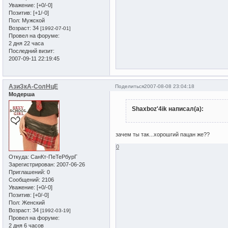
Уважение:
[+0/-0]
Позитив:
[+1/-0]
Пол:
Мужской
Возраст:
34
[1992-07-01]
Провел на форуме:
2 дня 22 часа
Последний визит:
2007-09-11 22:19:45
АзиЗкА-СолНцЕ
Поделиться
2007-08-08 23:04:18
Модерша
Shaxboz'4ik написал(а):
зачем ты так...хорошгий пацан же??
0
Откуда:
СанКт-ПеТеРбурГ
Зарегистрирован
: 2007-06-26
Приглашений:
0
Сообщений:
2106
Уважение:
[+0/-0]
Позитив:
[+0/-0]
Пол:
Женский
Возраст:
34
[1992-03-19]
Провел на форуме:
2 дня 6 часов