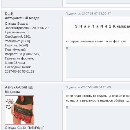
DarK
Поделиться
2007-08-07 23:50:47
Авторитетный Модер
Откуда:
Buxara
S_H_а_й_T_a_N_4_1_K написал
Зарегистрирован
: 2007-06-29
Приглашений:
0
Сообщений:
1501
Уважение:
[+0/-0]
я говррю ркальные вещи....а не фэнтези...
Позитив:
[+0/-0]
0
Пол:
Мужской
Возраст:
38
[1988-07-22]
Провел на форуме:
3 дня 23 часа
Последний визит:
2017-08-10 06:01:19
АзиЗкА-СолНцЕ
Поделиться
2007-08-08 04:25:03
Модерша
если реальнгость то ездить на нексии и жит
но нас эта реальность надеюсь обойдет......
0
Откуда:
СанКт-ПеТеРбурГ