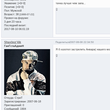
Уважение:
[+0/-0]
тачка лучше чем запа...
Позитив:
[+0/-0]
0
Пол:
Мужской
Возраст:
38
[1988-07-22]
Провел на форуме:
3 дня 23 часа
Последний визит:
2017-08-10 06:01:19
Shaxboz'4ik
Поделиться
2007-08-08 22:34:50
ГанГстаАдмиН
Я б хазотел застрелить Анвара( нашего м
0
Откуда:
СтриТ
Зарегистрирован
: 2007-06-18
Приглашений:
0
Сообщений:
1904