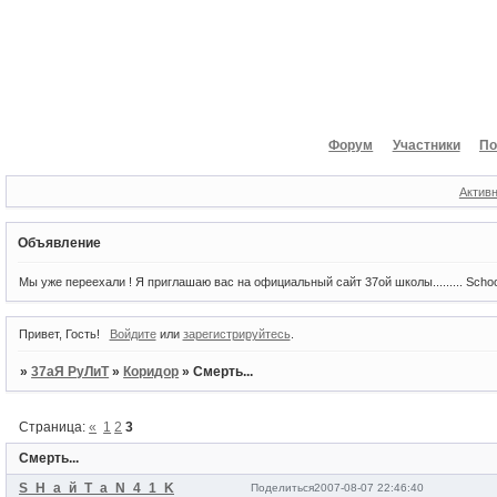
Форум
Участники
По
Актив
Объявление
Мы уже переехали ! Я приглашаю вас на официальный сайт 37ой школы......... Scho
Привет, Гость!
Войдите
или
зарегистрируйтесь
.
»
37аЯ РуЛиТ
»
Коридор
»
Смерть...
Страница:
«
1
2
3
Смерть...
S_H_а_й_T_a_N_4_1_K
Поделиться
2007-08-07 22:46:40