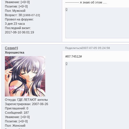
Уважение:
[+0/-0]
------------ я знаю об этом ....
Позитив:
[+0/-0]
0
Пол:
Мужской
Возраст:
38
[1988-07-22]
Провел на форуме:
3 дня 23 часа
Последний визит:
2017-08-10 06:01:19
СевинЧ
Поделиться
2007-07-05 05:24:58
Хорошистка
#87:74512#
0
Откуда:
ГДЕ ЛЕТАЮТ ангелы
Зарегистрирован
: 2007-06-26
Приглашений:
0
Сообщений:
187
Уважение:
[+0/-0]
Позитив:
[+0/-0]
Пол:
Женский