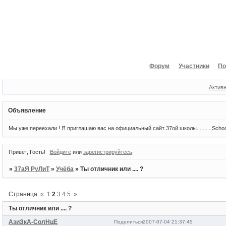
Форум
Участники
По
Актив
Объявление
Мы уже переехали ! Я приглашаю вас на официальный сайт 37ой школы......... Scho
Привет, Гость!
Войдите
или
зарегистрируйтесь
.
»
37аЯ РуЛиТ
»
Учёба
»
Ты отличник или .... ?
Страница:
«
1
2
3
4
5
»
Ты отличник или .... ?
АзиЗкА-СолНцЕ
Поделиться
2007-07-04 21:37:45