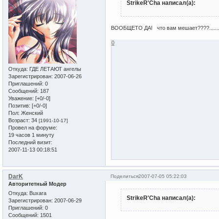
StrikeR'Cha написал(а):
ВООБЩЕТО ДА! что вам мешает????........
0
Откуда:
ГДЕ ЛЕТАЮТ ангелы
Зарегистрирован
: 2007-06-26
Приглашений:
0
Сообщений:
187
Уважение:
[+0/-0]
Позитив:
[+0/-0]
Пол:
Женский
Возраст:
34
[1991-10-17]
Провел на форуме:
19 часов 1 минуту
Последний визит:
2007-11-13 00:18:51
DarK
Поделиться
2007-07-05 05:22:03
Авторитетный Модер
Откуда:
Buxara
StrikeR'Cha написал(а):
Зарегистрирован
: 2007-06-29
Приглашений:
0
Сообщений:
1501