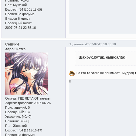
Позитив:
[+0/-0]
Пол:
Мужской
Возраст:
34
[1991-11-05]
Провел на форуме:
8 часов 6 минут
Последний визит:
2007-07-21 22:55:16
СевинЧ
Поделиться
2007-07-15 18:53:10
Хорошистка
Шахрух.Кутик. написал(а):
но кто то этого не понимает ..мудрец
0
Откуда:
ГДЕ ЛЕТАЮТ ангелы
Зарегистрирован
: 2007-06-26
Приглашений:
0
Сообщений:
187
Уважение:
[+0/-0]
Позитив:
[+0/-0]
Пол:
Женский
Возраст:
34
[1991-10-17]
Провел на форуме: