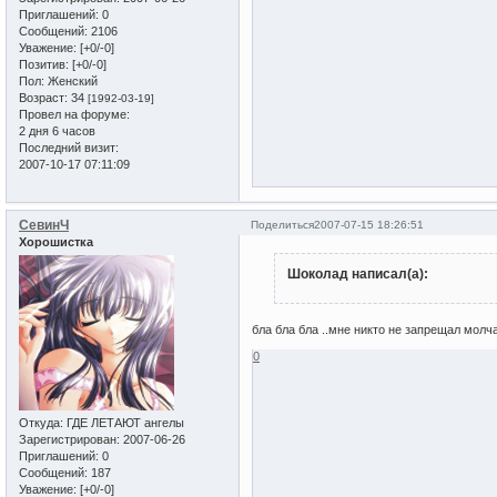
Приглашений:
0
Сообщений:
2106
Уважение:
[+0/-0]
Позитив:
[+0/-0]
Пол:
Женский
Возраст:
34
[1992-03-19]
Провел на форуме:
2 дня 6 часов
Последний визит:
2007-10-17 07:11:09
СевинЧ
Поделиться
2007-07-15 18:26:51
Хорошистка
Шоколад написал(а):
бла бла бла ..мне никто не запрещал молч
0
Откуда:
ГДЕ ЛЕТАЮТ ангелы
Зарегистрирован
: 2007-06-26
Приглашений:
0
Сообщений:
187
Уважение:
[+0/-0]