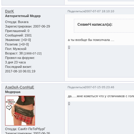
DarK
Поделиться
2007-07-07 18:10:10
Авторитетный Модер
Откуда:
Buxara
СевинЧ написал(а):
Зарегистрирован
: 2007-06-29
Приглашений:
0
Сообщений:
1501
Уважение:
[+0/-0]
а ты вообще бы помолчала ....
Позитив:
[+0/-0]
0
Пол:
Мужской
Возраст:
38
[1988-07-22]
Провел на форуме:
3 дня 23 часа
Последний визит:
2017-08-10 06:01:19
АзиЗкА-СолНцЕ
Поделиться
2007-07-15 05:23:46
Модерша
да......мне кожеться что у отличников с голов
0
Откуда:
СанКт-ПеТеРбурГ
Зарегистрирован
: 2007-06-26