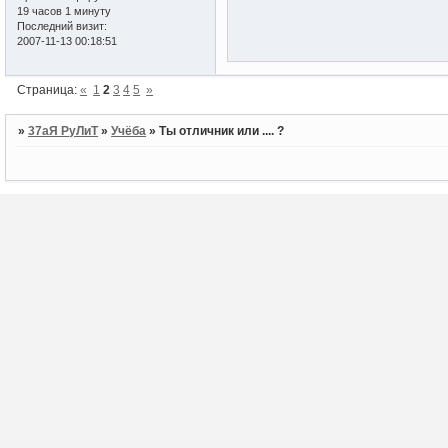
19 часов 1 минуту
Последний визит:
2007-11-13 00:18:51
Страница:
«
1
2
3
4
5
»
»
37аЯ РуЛиТ
»
Учёба
»
Ты отличник или .... ?