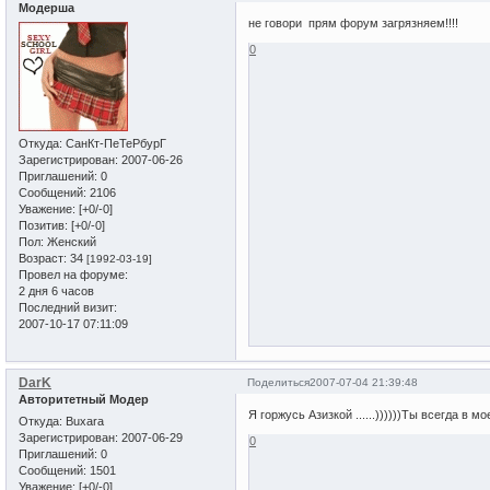
Модерша
не говори прям форум загрязняем!!!!
0
Откуда:
СанКт-ПеТеРбурГ
Зарегистрирован
: 2007-06-26
Приглашений:
0
Сообщений:
2106
Уважение:
[+0/-0]
Позитив:
[+0/-0]
Пол:
Женский
Возраст:
34
[1992-03-19]
Провел на форуме:
2 дня 6 часов
Последний визит:
2007-10-17 07:11:09
DarK
Поделиться
2007-07-04 21:39:48
Авторитетный Модер
Я горжусь Азизкой ......))))))Ты всегда в мо
Откуда:
Buxara
Зарегистрирован
: 2007-06-29
0
Приглашений:
0
Сообщений:
1501
Уважение:
[+0/-0]