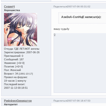
СевинЧ
Поделиться
2007-07-06 00:31:02
Хорошистка
АзиЗкА-СолНцЕ написал(а):
вашу судьбу
0
Откуда:
ГДЕ ЛЕТАЮТ ангелы
Зарегистрирован
: 2007-06-26
Приглашений:
0
Сообщений:
187
Уважение:
[+0/-0]
Позитив:
[+0/-0]
Пол:
Женский
Возраст:
34
[1991-10-17]
Провел на форуме:
19 часов 1 минуту
Последний визит:
2007-11-13 00:18:51
РиффмоGиниратор
Поделиться
2007-07-06 18:47:53
Авторитет