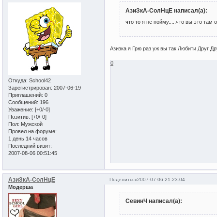
АзиЗкА-СолНцЕ написал(а):
что то я не пойму.....что вы это там 
Азизка я Грю раз уж вы так Любити Друг 
0
Откуда:
School42
Зарегистрирован
: 2007-06-19
Приглашений:
0
Сообщений:
196
Уважение:
[+0/-0]
Позитив:
[+0/-0]
Пол:
Мужской
Провел на форуме:
1 день 14 часов
Последний визит:
2007-08-06 00:51:45
АзиЗкА-СолНцЕ
Поделиться
2007-07-06 21:23:04
Модерша
СевинЧ написал(а):