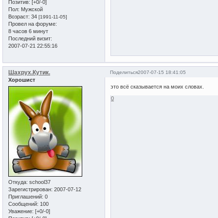
Позитив:
[+0/-0]
Пол:
Мужской
Возраст:
34
[1991-11-05]
Провел на форуме:
8 часов 6 минут
Последний визит:
2007-07-21 22:55:16
Шахрух.Кутик.
Поделиться
2007-07-15 18:41:05
Хорошист
это всё сказывается на моих словах.
0
Откуда:
school37
Зарегистрирован
: 2007-07-12
Приглашений:
0
Сообщений:
100
Уважение:
[+0/-0]