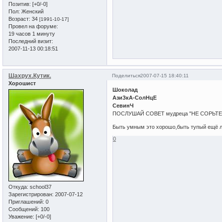
Позитив:
[+0/-0]
Пол:
Женский
Возраст:
34
[1991-10-17]
Провел на форуме:
19 часов 1 минуту
Последний визит:
2007-11-13 00:18:51
Шахрух.Кутик.
Поделиться
2007-07-15 18:40:11
Хорошист
Шоколад
АзиЗкА-СолНцЕ
СевинЧ
ПОСЛУШАЙ СОВЕТ мудреца "НЕ СОРЬТ
Быть умным это хорошо,быть тупый ещё 
0
Откуда:
school37
Зарегистрирован
: 2007-07-12
Приглашений:
0
Сообщений:
100
Уважение:
[+0/-0]