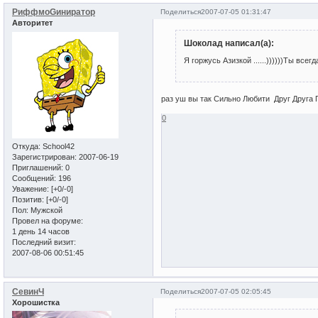
РиффмоGиниратор
Поделиться
2007-07-05 01:31:47
Авторитет
Шоколад написал(а):
Я горжусь Азизкой ......))))))Ты всегд
раз уш вы так Сильно Любити Друг Друга
0
Откуда:
School42
Зарегистрирован
: 2007-06-19
Приглашений:
0
Сообщений:
196
Уважение:
[+0/-0]
Позитив:
[+0/-0]
Пол:
Мужской
Провел на форуме:
1 день 14 часов
Последний визит:
2007-08-06 00:51:45
СевинЧ
Поделиться
2007-07-05 02:05:45
Хорошистка