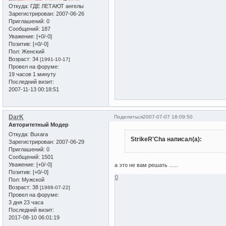
Откуда:
ГДЕ ЛЕТАЮТ ангелы
Зарегистрирован
: 2007-06-26
Приглашений:
0
Сообщений:
187
Уважение:
[+0/-0]
Позитив:
[+0/-0]
Пол:
Женский
Возраст:
34
[1991-10-17]
Провел на форуме:
19 часов 1 минуту
Последний визит:
2007-11-13 00:18:51
DarK
Поделиться
2007-07-07 18:09:50
Авторитетный Модер
Откуда:
Buxara
StrikeR'Cha написал(а):
Зарегистрирован
: 2007-06-29
Приглашений:
0
Сообщений:
1501
Уважение:
[+0/-0]
а это не вам решать ......
Позитив:
[+0/-0]
0
Пол:
Мужской
Возраст:
38
[1988-07-22]
Провел на форуме:
3 дня 23 часа
Последний визит:
2017-08-10 06:01:19