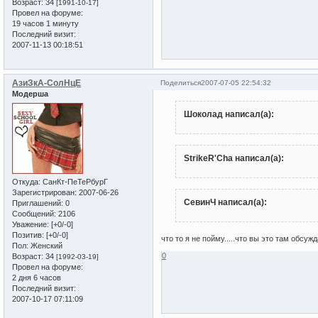
Возраст:
34
[1991-10-17]
Провел на форуме:
19 часов 1 минуту
Последний визит:
2007-11-13 00:18:51
АзиЗкА-СолНцЕ
Поделиться
2007-07-05 22:54:32
Модерша
Шоколад написал(а):
StrikeR'Cha написал(а):
Откуда:
СанКт-ПеТеРбурГ
Зарегистрирован
: 2007-06-26
СевинЧ написал(а):
Приглашений:
0
Сообщений:
2106
Уважение:
[+0/-0]
Позитив:
[+0/-0]
что то я не пойму.....что вы это там обсужд
Пол:
Женский
0
Возраст:
34
[1992-03-19]
Провел на форуме:
2 дня 6 часов
Последний визит:
2007-10-17 07:11:09