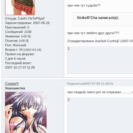
при чем тут судьба??
StrikeR'Cha написал(а):
Откуда:
СанКт-ПеТеРбурГ
Зарегистрирован
: 2007-06-26
Приглашений:
0
Сообщений:
2106
при чем тут любите друг друга???
Уважение:
[+0/-0]
Позитив:
[+0/-0]
Отредактировано АзиЗкА-СолНцЕ (2007-07-
Пол:
Женский
0
Возраст:
34
[1992-03-19]
Провел на форуме:
2 дня 6 часов
Последний визит:
2007-10-17 07:11:09
СевинЧ
Поделиться
2007-07-06 21:48:01
Хорошистка
про свадьбу никто рот не открывал.............
0