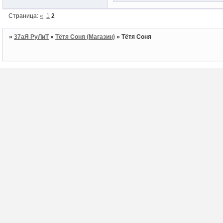
Страница:
«
1
2
»
37аЯ РуЛиТ
»
Тётя Соня (Магазин)
»
Тётя Соня