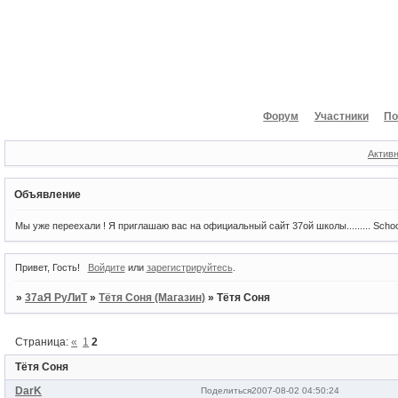
Форум
Участники
По
Актив
Объявление
Мы уже переехали ! Я приглашаю вас на официальный сайт 37ой школы......... Scho
Привет, Гость!
Войдите
или
зарегистрируйтесь
.
»
37аЯ РуЛиТ
»
Тётя Соня (Магазин)
»
Тётя Соня
Страница:
«
1
2
Тётя Соня
DarK
Поделиться
2007-08-02 04:50:24