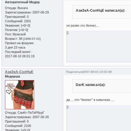
Авторитетный Модер
Откуда:
Buxara
АзиЗкА-СолНцЕ написал(а):
Зарегистрирован
: 2007-06-29
Приглашений:
0
Сообщений:
1501
Уважение:
[+0/-0]
хе разве это бизнес...
Позитив:
[+0/-0]
0
Пол:
Мужской
Возраст:
38
[1988-07-22]
Провел на форуме:
3 дня 23 часа
Последний визит:
2017-08-10 06:01:19
АзиЗкА-СолНцЕ
Поделиться
2007-08-03 23:02:48
Модерша
DarK написал(а):
да ... это "бизнес" в ковычках.....
0
Откуда:
СанКт-ПеТеРбурГ
Зарегистрирован
: 2007-06-26
Приглашений:
0
Сообщений:
2106
Уважение:
[+0/-0]