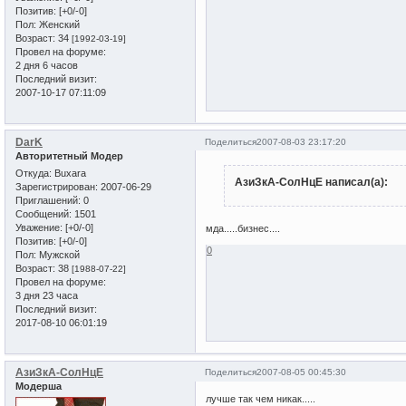
Позитив:
[+0/-0]
Пол:
Женский
Возраст:
34
[1992-03-19]
Провел на форуме:
2 дня 6 часов
Последний визит:
2007-10-17 07:11:09
DarK
Поделиться
2007-08-03 23:17:20
Авторитетный Модер
Откуда:
Buxara
АзиЗкА-СолНцЕ написал(а):
Зарегистрирован
: 2007-06-29
Приглашений:
0
Сообщений:
1501
Уважение:
[+0/-0]
мда.....бизнес....
Позитив:
[+0/-0]
0
Пол:
Мужской
Возраст:
38
[1988-07-22]
Провел на форуме:
3 дня 23 часа
Последний визит:
2017-08-10 06:01:19
АзиЗкА-СолНцЕ
Поделиться
2007-08-05 00:45:30
Модерша
лучше так чем никак.....