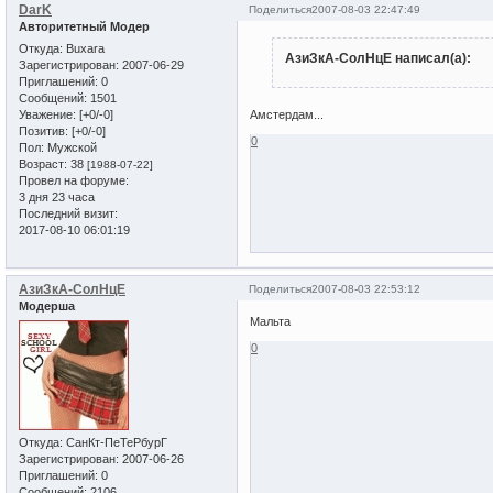
DarK
Поделиться
2007-08-03 22:47:49
Авторитетный Модер
Откуда:
Buxara
АзиЗкА-СолНцЕ написал(а):
Зарегистрирован
: 2007-06-29
Приглашений:
0
Сообщений:
1501
Уважение:
[+0/-0]
Амстердам...
Позитив:
[+0/-0]
0
Пол:
Мужской
Возраст:
38
[1988-07-22]
Провел на форуме:
3 дня 23 часа
Последний визит:
2017-08-10 06:01:19
АзиЗкА-СолНцЕ
Поделиться
2007-08-03 22:53:12
Модерша
Мальта
0
Откуда:
СанКт-ПеТеРбурГ
Зарегистрирован
: 2007-06-26
Приглашений:
0
Сообщений:
2106