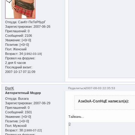
Откуда:
СанКт-ПеТеРбурГ
Зарегистрирован
: 2007-06-26
Приглашений:
0
Сообщений:
2106
Уважение:
[+0/-0]
Позитив:
[+0/-0]
Пол:
Женский
Возраст:
34
[1992-03-19]
Провел на форуме:
2 дня 6 часов
Последний визит:
2007-10-17 07:11:09
DarK
Поделиться
2007-08-03 22:35:53
Авторитетный Модер
Откуда:
Buxara
АзиЗкА-СолНцЕ написал(а):
Зарегистрирован
: 2007-06-29
Приглашений:
0
Сообщений:
1501
Уважение:
[+0/-0]
Тайвань...
Позитив:
[+0/-0]
0
Пол:
Мужской
Возраст:
38
[1988-07-22]
Провел на форуме: