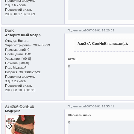
Провел на форуме:
2 дня 6 часов
Последний визит:
2007-10-17 07:11:09
DarK
Поделиться
2007-08-01 19:20:03
Авторитетный Модер
Откуда:
Buxara
АзиЗкА-СолНцЕ написал(а):
Зарегистрирован
: 2007-06-29
Приглашений:
0
Сообщений:
1501
Уважение:
[+0/-0]
Акташ
Позитив:
[+0/-0]
0
Пол:
Мужской
Возраст:
38
[1988-07-22]
Провел на форуме:
3 дня 23 часа
Последний визит:
2017-08-10 06:01:19
АзиЗкА-СолНцЕ
Поделиться
2007-08-01 19:55:41
Модерша
Шармель шейх
0