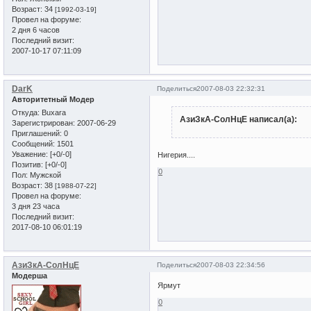
Возраст:
34
[1992-03-19]
Провел на форуме:
2 дня 6 часов
Последний визит:
2007-10-17 07:11:09
DarK
Поделиться
2007-08-03 22:32:31
Авторитетный Модер
Откуда:
Buxara
АзиЗкА-СолНцЕ написал(а):
Зарегистрирован
: 2007-06-29
Приглашений:
0
Сообщений:
1501
Уважение:
[+0/-0]
Нигерия....
Позитив:
[+0/-0]
0
Пол:
Мужской
Возраст:
38
[1988-07-22]
Провел на форуме:
3 дня 23 часа
Последний визит:
2017-08-10 06:01:19
АзиЗкА-СолНцЕ
Поделиться
2007-08-03 22:34:56
Модерша
Ярмут
0