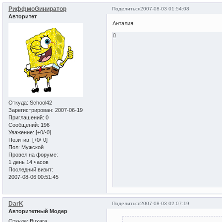
РиффмоGиниратор
Поделиться
2007-08-03 01:54:08
Авторитет
Анталия
0
Откуда:
School42
Зарегистрирован
: 2007-06-19
Приглашений:
0
Сообщений:
196
Уважение:
[+0/-0]
Позитив:
[+0/-0]
Пол:
Мужской
Провел на форуме:
1 день 14 часов
Последний визит:
2007-08-06 00:51:45
DarK
Поделиться
2007-08-03 02:07:19
Авторитетный Модер
Откуда:
Buxara