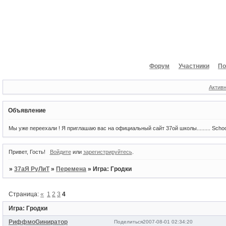
Форум
Участники
По
Актив
Объявление
Мы уже переехали ! Я приглашаю вас на официальный сайт 37ой школы......... Scho
Привет, Гость!
Войдите
или
зарегистрируйтесь
.
»
37аЯ РуЛиТ
»
Перемена
»
Игра: Гродки
Страница:
«
1
2
3
4
Игра: Гродки
РиффмоGиниратор
Поделиться
2007-08-01 02:34:20