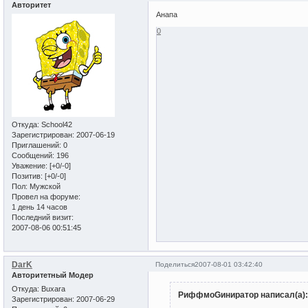
Авторитет
Анапа
0
Откуда:
School42
Зарегистрирован
: 2007-06-19
Приглашений:
0
Сообщений:
196
Уважение:
[+0/-0]
Позитив:
[+0/-0]
Пол:
Мужской
Провел на форуме:
1 день 14 часов
Последний визит:
2007-08-06 00:51:45
DarK
Поделиться
2007-08-01 03:42:40
Авторитетный Модер
Откуда:
Buxara
РиффмоGиниратор написал(а):
Зарегистрирован
: 2007-06-29