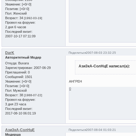
Уважение:
[+0/-0]
Позитив:
[+0/-0]
Пол:
Женский
Возраст:
34
[1992-03-19]
Провел на форуме:
2 дня 6 часов
Последний визит:
2007-10-17 07:11:09
DarK
Поделиться
2007-08-03 23:32:25
Авторитетный Модер
Откуда:
Buxara
АзиЗкА-СолНцЕ написал(а):
Зарегистрирован
: 2007-06-29
Приглашений:
0
Сообщений:
1501
Уважение:
[+0/-0]
АНГРЕН
Позитив:
[+0/-0]
0
Пол:
Мужской
Возраст:
38
[1988-07-22]
Провел на форуме:
3 дня 23 часа
Последний визит:
2017-08-10 06:01:19
АзиЗкА-СолНцЕ
Поделиться
2007-08-04 01:03:21
Модерша