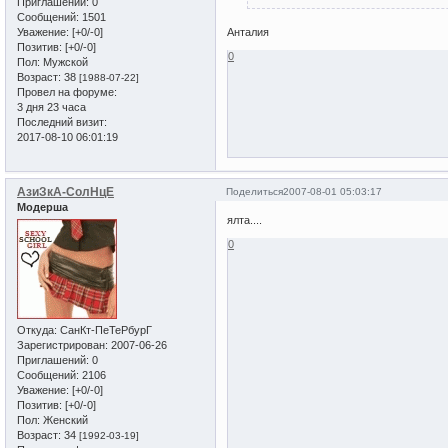
Приглашений:
0
Сообщений:
1501
Уважение:
[+0/-0]
Анталия
Позитив:
[+0/-0]
0
Пол:
Мужской
Возраст:
38
[1988-07-22]
Провел на форуме:
3 дня 23 часа
Последний визит:
2017-08-10 06:01:19
АзиЗкА-СолНцЕ
Поделиться
2007-08-01 05:03:17
Модерша
ялта....
0
Откуда:
СанКт-ПеТеРбурГ
Зарегистрирован
: 2007-06-26
Приглашений:
0
Сообщений:
2106
Уважение:
[+0/-0]
Позитив:
[+0/-0]
Пол:
Женский
Возраст:
34
[1992-03-19]