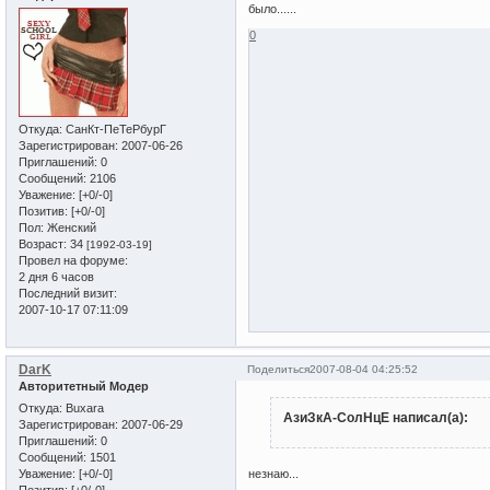
было......
0
Откуда:
СанКт-ПеТеРбурГ
Зарегистрирован
: 2007-06-26
Приглашений:
0
Сообщений:
2106
Уважение:
[+0/-0]
Позитив:
[+0/-0]
Пол:
Женский
Возраст:
34
[1992-03-19]
Провел на форуме:
2 дня 6 часов
Последний визит:
2007-10-17 07:11:09
DarK
Поделиться
2007-08-04 04:25:52
Авторитетный Модер
Откуда:
Buxara
АзиЗкА-СолНцЕ написал(а):
Зарегистрирован
: 2007-06-29
Приглашений:
0
Сообщений:
1501
Уважение:
[+0/-0]
незнаю...
Позитив:
[+0/-0]