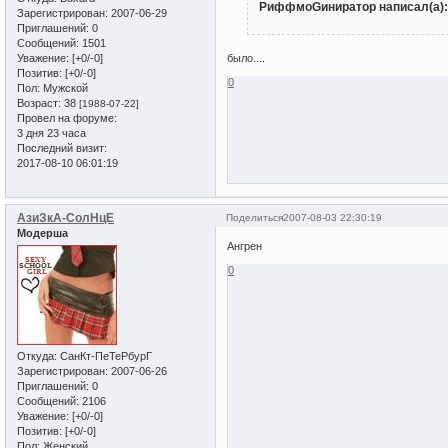
РиффмоGиниратор написал(а):
Зарегистрирован
: 2007-06-29
Приглашений:
0
Сообщений:
1501
Уважение:
[+0/-0]
было....
Позитив:
[+0/-0]
0
Пол:
Мужской
Возраст:
38
[1988-07-22]
Провел на форуме:
3 дня 23 часа
Последний визит:
2017-08-10 06:01:19
АзиЗкА-СолНцЕ
Поделиться
2007-08-03 22:30:19
Модерша
Ангрен
0
Откуда:
СанКт-ПеТеРбурГ
Зарегистрирован
: 2007-06-26
Приглашений:
0
Сообщений:
2106
Уважение:
[+0/-0]
Позитив:
[+0/-0]
Пол:
Женский