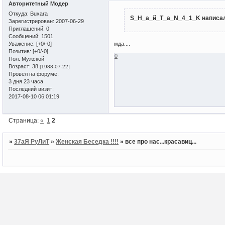
Авторитетный Модер
Откуда:
Buxara
S_H_а_й_T_a_N_4_1_K написал
Зарегистрирован
: 2007-06-29
Приглашений:
0
Сообщений:
1501
Уважение:
[+0/-0]
мда....
Позитив:
[+0/-0]
0
Пол:
Мужской
Возраст:
38
[1988-07-22]
Провел на форуме:
3 дня 23 часа
Последний визит:
2017-08-10 06:01:19
Страница:
«
1
2
»
37аЯ РуЛиТ
»
Женская Беседка !!!!
»
все про нас...красавиц...