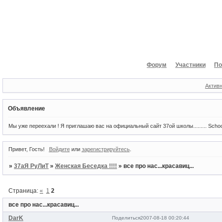
Форум
Участники
По
Актив
Объявление
Мы уже переехали ! Я приглашаю вас на официальный сайт 37ой школы......... Scho
Привет, Гость!
Войдите
или
зарегистрируйтесь
.
»
37аЯ РуЛиТ
»
Женская Беседка !!!!
»
все про нас...красавиц...
Страница:
«
1
2
все про нас...красавиц...
DarK
Поделиться
2007-08-18 00:20:44